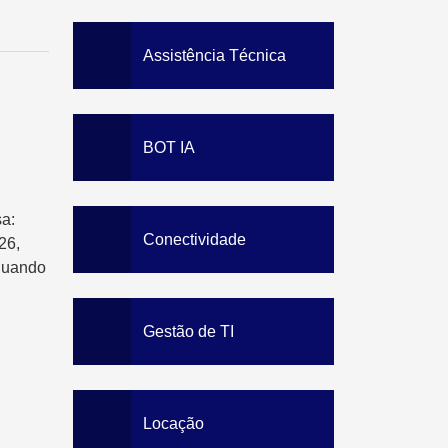
Data Loss Prevention
Solution
Staff Awareness Training
Assistência Técnica
BOT IA
a:
Conectividade
26,
quando
Gestão de TI
Locação