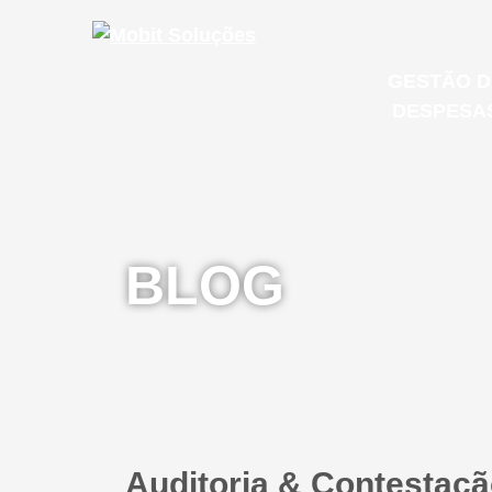
GESTÃO D
DESPESA
MOB S
Microsoft
BLOG
E-mail Co
GESTÃO 
IT & CLOUD
DESPESA
Auditoria & Contestaç