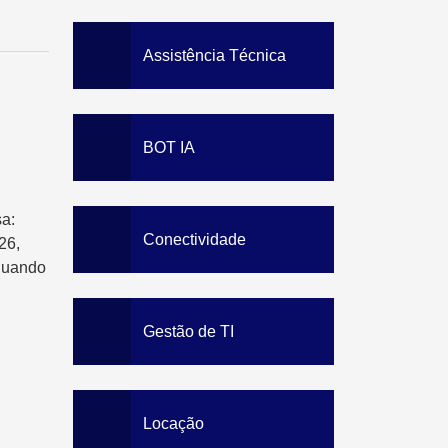
Data Loss Prevention
Solution
Staff Awareness Training
Assistência Técnica
BOT IA
a:
Conectividade
26,
quando
Gestão de TI
Locação