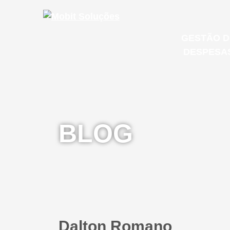
GESTÃO D
DESPESA
MOB S
Microsoft
BLOG
E-mail Co
GESTÃO 
IT & CLOUD
DESPESA
Dalton Romano