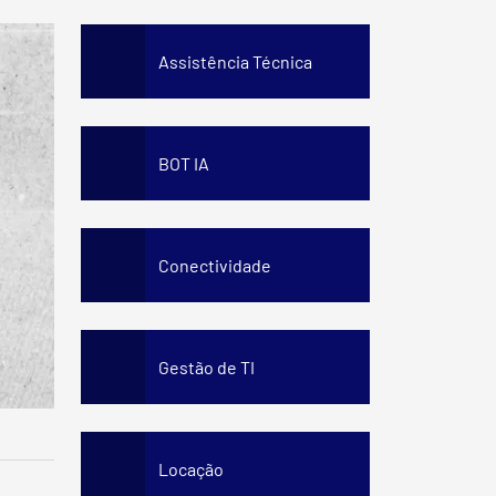
Staff Awareness Training
Assistência Técnica
BOT IA
Conectividade
Gestão de TI
Locação