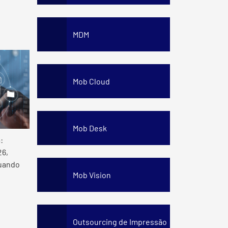
MDM
Mob Cloud
Mob Desk
:
26,
quando
Mob Vision
Outsourcing de Impressão