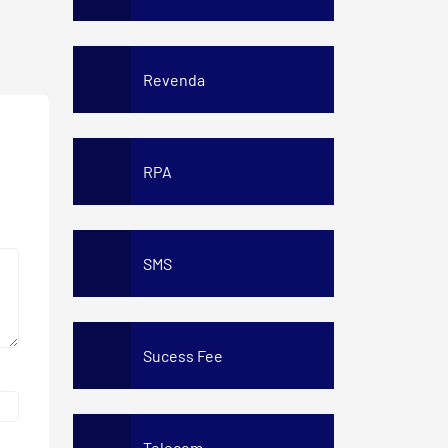
Revenda
RPA
SMS
Sucess Fee
Telecom