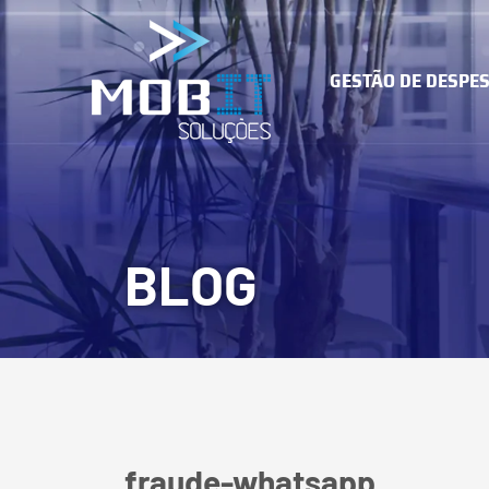
GESTÃO DE DESPE
MOB SA
Microsoft
E-mail Co
BLOG
GESTÃO D
IT & CLOUD
DESPESAS
fraude-whatsapp