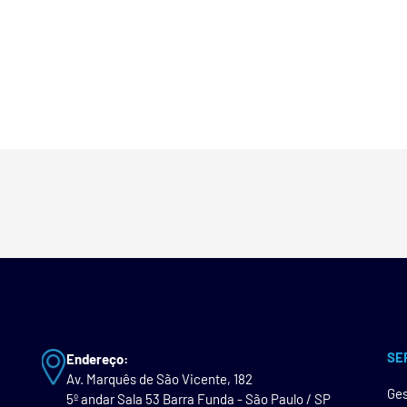
SE
Endereço:
Av. Marquês de São Vicente, 182
Ges
5º andar Sala 53 Barra Funda - São Paulo / SP