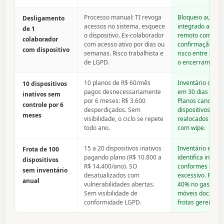
Processo manual: TI revoga
Bloqueio automá
Desligamento
acessos no sistema, esquece
integrado ao RH
de 1
o dispositivo. Ex-colaborador
remoto com log 
colaborador
com acesso ativo por dias ou
confirmação. Zer
com dispositivo
semanas. Risco trabalhista e
risco entre o de
de LGPD.
o encerramento 
10 planos de R$ 60/mês
Inventário detec
10 dispositivos
pagos desnecessariamente
em 30 dias e aler
inativos sem
por 6 meses: R$ 3.600
Planos cancelad
controle por 6
desperdiçados. Sem
dispositivos rec
meses
visibilidade, o ciclo se repete
realocados ou d
todo ano.
com wipe.
15 a 20 dispositivos inativos
Inventário em t
Frota de 100
pagando plano (R$ 10.800 a
identifica inativo
dispositivos
R$ 14.400/ano). SO
conformes e co
sem inventário
desatualizados com
excessivo. Redu
anual
vulnerabilidades abertas.
40% no gasto de
Sem visibilidade de
móveis docume
conformidade LGPD.
frotas gerenciad