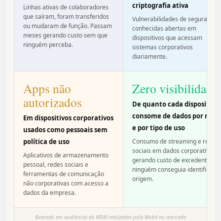
criptografia ativa
Linhas ativas de colaboradores
que saíram, foram transferidos
Vulnerabilidades de segurança
ou mudaram de função. Passam
conhecidas abertas em
meses gerando custo sem que
dispositivos que acessam
ninguém perceba.
sistemas corporativos
diariamente.
Apps não
Zero visibilidade
autorizados
De quanto cada dispositivo
consome de dados por mês
Em dispositivos corporativos
e por tipo de uso
usados como pessoais sem
política de uso
Consumo de streaming e redes
sociais em dados corporativos,
Aplicativos de armazenamento
gerando custo de excedente qu
pessoal, redes sociais e
ninguém conseguia identificar a
ferramentas de comunicação
origem.
não corporativas com acesso a
dados da empresa.
Baseado em auditorias de MDM realizadas pela Mobit no mercado