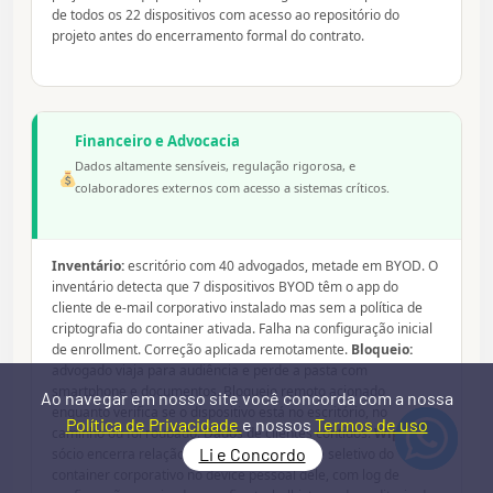
de todos os 22 dispositivos com acesso ao repositório do
projeto antes do encerramento formal do contrato.
Financeiro e Advocacia
Dados altamente sensíveis, regulação rigorosa, e
colaboradores externos com acesso a sistemas críticos.
Inventário:
escritório com 40 advogados, metade em BYOD. O
inventário detecta que 7 dispositivos BYOD têm o app do
cliente de e-mail corporativo instalado mas sem a política de
criptografia do container ativada. Falha na configuração inicial
de enrollment. Correção aplicada remotamente.
Bloqueio:
advogado viaja para audiência e perde a pasta com
smartphone e documentos. Bloqueio remoto acionado
Ao navegar em nosso site você concorda com a nossa
enquanto verifica se o dispositivo está no escritório, no
Política de Privacidade
e nossos
Termos de uso
caminho ou foi roubado. Dados de clientes contidos.
Wipe:
Li e Concordo
sócio encerra relação com o escritório. Wipe seletivo do
container corporativo no device pessoal dele, com log de