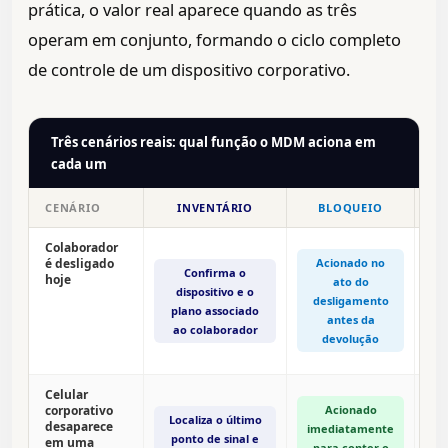
prática, o valor real aparece quando as três
operam em conjunto, formando o ciclo completo
de controle de um dispositivo corporativo.
Três cenários reais: qual função o MDM aciona em
cada um
CENÁRIO
INVENTÁRIO
BLOQUEIO
Colaborador
Wi
é desligado
Acionado no
Confirma o
hoje
ato do
dispositivo e o
c
desligamento
plano associado
de
antes da
ao colaborador
o
devolução
Celular
A
corporativo
Acionado
Localiza o último
p
desaparece
imediatamente
ponto de sinal e
em uma
para conter o