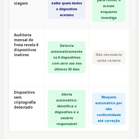
viagem
exibe quais dados
r
acesso
o dispositivo
enquanto
acessou
investiga
Auditoria
mensal de
d
frota revela 8
Detecta
dispositivos
automaticamente
inativos
Não necessário
os 8 dispositivos
neste cenário
c
com zero uso nos
últimos 30 dias
d
Dispositivo
Alerta
sem
Bloqueio
automático:
ne
criptografia
automático por
identifica o
detectado
não
dispositivo e o
conformidade
usuário
c
até correção
responsável
c