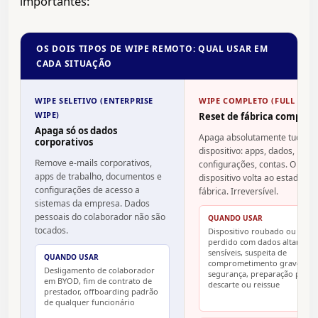
importantes:
OS DOIS TIPOS DE WIPE REMOTO: QUAL USAR EM
CADA SITUAÇÃO
WIPE SELETIVO (ENTERPRISE
WIPE COMPLETO (FULL WIPE
WIPE)
Reset de fábrica complet
Apaga só os dados
Apaga absolutamente tudo no
corporativos
dispositivo: apps, dados,
Remove e-mails corporativos,
configurações, contas. O
apps de trabalho, documentos e
dispositivo volta ao estado de
configurações de acesso a
fábrica. Irreversível.
sistemas da empresa. Dados
pessoais do colaborador não são
QUANDO USAR
tocados.
Dispositivo roubado ou
perdido com dados altament
sensíveis, suspeita de
QUANDO USAR
comprometimento grave de
Desligamento de colaborador
segurança, preparação para
em BYOD, fim de contrato de
descarte ou reissue
prestador, offboarding padrão
de qualquer funcionário