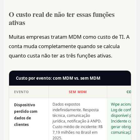
O custo real de não ter essas funções
ativas
Muitas empresas tratam MDM como custo de TI. A
conta muda completamente quando se calcula
quanto custa não ter as três funções ativas.
Custo por evento: com MDM vs. sem MDM
EVENTO
SEM MDM
COM 
Dados expostos
Wipe acionado e
Dispositivo
indefinidamente. Resposta
Log de confirma
perdido com
técnica, comunicação
disponível para
dados de
jurídica, notificação à ANPD.
Incidente contid
clientes
Custo médio de incidente: R$
gerar obrigação
7,19 milhões no Brasil em
comunicação.
2025.