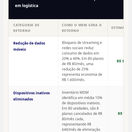
em logística
CATEGORIA DE
COMO O MDM GERA O
ESTIMATIV
RETORNO
RETORNO
Bloqueio de streaming e
Redução de dados
redes sociais reduz
móveis
consumo de dados em
20% a 40%. Em 80 planos
R$ 19.20
de R$ 80/mês, uma
redução de 25%
representa economia de
R$ 1.600/mês.
Inventário MDM
Dispositivos inativos
identifica em média 10%
eliminados
de dispositivos inativos.
Em 80 unidades, são 8
planos cancelados de R$
R$ 7.68
80/mês cada,
representando R$
640/mês de eliminação