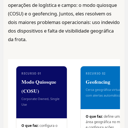
operações de logística e campo: o modo quiosque
(COSU) e o geofencing. Juntos, eles resolvem os
dois maiores problemas operacionais: uso indevido
dos dispositivos e falta de visibilidade geográfica
da frota.
RECURSO 01
RECURSO 02
Modo Quiosque
Geofencing
(COSU)
Cerca geográfica virtual
com alertas automáticos
Corporate Owned, Single
Use
O que faz:
define uma
área geográfica no mapa
O que faz:
configura o
e configura ações