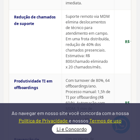
imediata.
Suporte remoto via MDM
Redução de chamados
elimina deslocamentos
de suporte
de técnico para
atendimento em campo.
Em uma frota distribuída,
R$ 9.60
redução de 40% dos
chamados presenciais.
Estimativa: R$
800/chamado eliminado
x 20 chamados/mês.
Com turnover de 80%, 64
Produtividade TI em
offboardings/ano.
offboardings
Processo manual: 1,5h de
TI por offboarding (R$
60/h). Automação com
R$ 5.76
MDM: 5 min de
Ao navegar em nosso site você concorda com a nossa
monitoramento.
Economia: R$ 90 por
Política de Privacidade
e nossos
Termos de uso
evento.
Li e Concordo
Um incidente de
Prevenção de