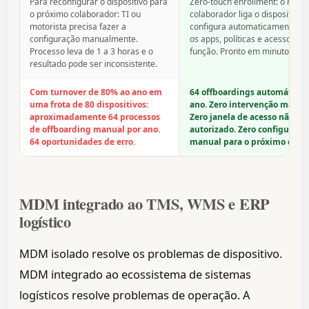
Para reconfigurar o dispositivo para
Zero-touch enrollment: o novo
o próximo colaborador: TI ou
colaborador liga o dispositivo e
motorista precisa fazer a
configura automaticamente co
configuração manualmente.
os apps, políticas e acessos do 
Processo leva de 1 a 3 horas e o
função. Pronto em minutos.
resultado pode ser inconsistente.
Com turnover de 80% ao ano em
64 offboardings automáticos
uma frota de 80 dispositivos:
ano. Zero intervenção manual
aproximadamente 64 processos
Zero janela de acesso não
de offboarding manual por ano.
autorizado. Zero configuraçã
64 oportunidades de erro.
manual para o próximo colab
MDM integrado ao TMS, WMS e ERP
logístico
MDM isolado resolve os problemas de dispositivo.
MDM integrado ao ecossistema de sistemas
logísticos resolve problemas de operação. A