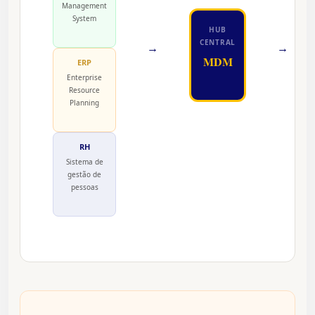
Management
System
HUB
CENTRAL
→
→
MDM
ERP
Enterprise
Resource
Planning
RH
Sistema de
gestão de
pessoas