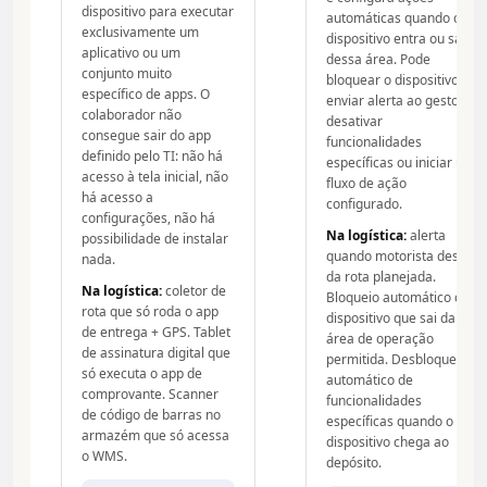
dispositivo para executar
automáticas quando o
exclusivamente um
dispositivo entra ou sai
aplicativo ou um
dessa área. Pode
conjunto muito
bloquear o dispositivo,
específico de apps. O
enviar alerta ao gestor,
colaborador não
desativar
consegue sair do app
funcionalidades
definido pelo TI: não há
específicas ou iniciar um
acesso à tela inicial, não
fluxo de ação
há acesso a
configurado.
configurações, não há
Na logística:
alerta
possibilidade de instalar
quando motorista desvia
nada.
da rota planejada.
Na logística:
coletor de
Bloqueio automático de
rota que só roda o app
dispositivo que sai da
de entrega + GPS. Tablet
área de operação
de assinatura digital que
permitida. Desbloqueio
só executa o app de
automático de
comprovante. Scanner
funcionalidades
de código de barras no
específicas quando o
armazém que só acessa
dispositivo chega ao
o WMS.
depósito.