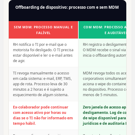
Offboarding de dispositivo: processo com e sem MDM
SEM MDM: PROCESSO MANUAL E
COM MDM: PROCESSO AUTO
FALÍVEL
E AUDITÁVEL
RH notifica o TI por e-mail que o
RH registra o desligamento no 
motorista foi desligado. O TI precisa
O MDM recebe o sinal via inte
estar disponível e ler o e-mail antes
inicia o offboarding automatic
de agir.
TI revoga manualmente o acesso
MDM revoga todos os acessos
em cada sistema: e-mail, ERP, TMS,
corporativos simultaneamente
app de rota. Processo leva de 30
aciona o wipe do container de 
minutos a 2 horas e é sujeito a
no dispositivo. Processo comp
esquecimento de algum sistema.
menos de 5 minutos.
Ex-colaborador pode continuar
Zero janela de acesso após o
com acesso ativo por horas ou
desligamento. Log de confir
dias se o TI não for informado em
de wipe disponível para fins
tempo hábil.
jurídicos e de auditoria LGPD