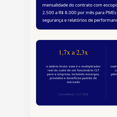
mensalidade do contrato com escopo 
2.500 a R$ 8.000 por mês para PMEs 
segurança e relatórios de performan
1,7x a 2,3x
o salário bruto: esse é o multiplicador
cust
real do custo de um funcionário CLT
c
para a empresa, incluindo encargos,
plen
provisões e benefícios padrão de
mercado
CalculaBrasil / CLT 2026