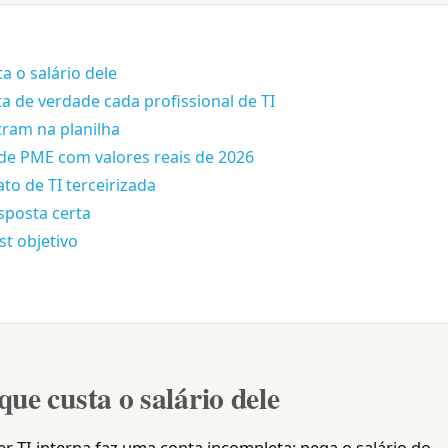
a o salário dele
a de verdade cada profissional de TI
tram na planilha
 de PME com valores reais de 2026
to de TI terceirizada
sposta certa
st objetivo
que custa o salário dele
r TI interna faz uma conta incompleta: pega o salário do