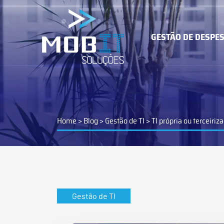
GESTÃO DE DESPE
MOB SA
Microsoft
E-mail Co
Home
>
Blog
>
Gestão de TI
>
TI própria ou terceiri
GESTÃO D
IT & CLOUD
DESPESAS
Gestão de TI