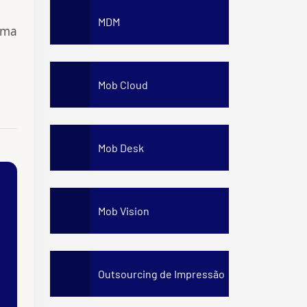
MDM
xima
Mob Cloud
Mob Desk
Mob Vision
Outsourcing de Impressão