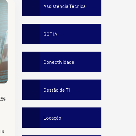
Staff Awareness Training
Assistência Técnica
BOT IA
Conectividade
Gestão de TI
es
Locação
is