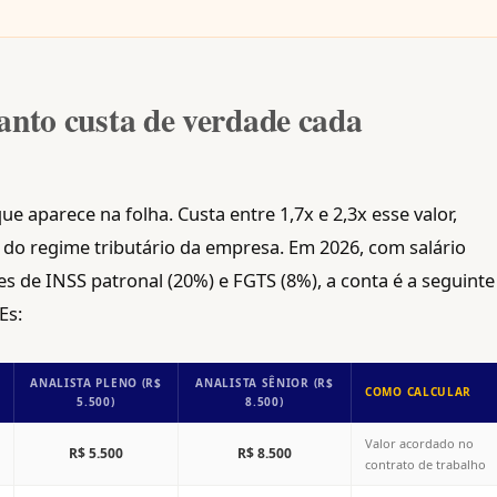
anto custa de verdade cada
e aparece na folha. Custa entre 1,7x e 2,3x esse valor,
do regime tributário da empresa. Em 2026, com salário
es de INSS patronal (20%) e FGTS (8%), a conta é a seguinte
Es:
ANALISTA PLENO (R$
ANALISTA SÊNIOR (R$
COMO CALCULAR
5.500)
8.500)
Valor acordado no
R$ 5.500
R$ 8.500
contrato de trabalho