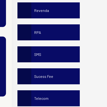
Revenda
RPA
SMS
Sucess Fee
Telecom