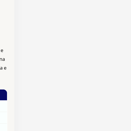
 e
 na
a e