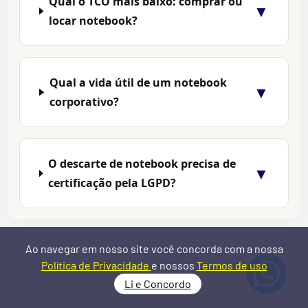
Qual o TCO mais baixo: comprar ou
▼
locar notebook?
Qual a vida útil de um notebook
▼
corporativo?
O descarte de notebook precisa de
▼
certificação pela LGPD?
Ao navegar em nosso site você concorda com a nossa
Política de Privacidade
e nossos
Termos de uso
Li e Concordo