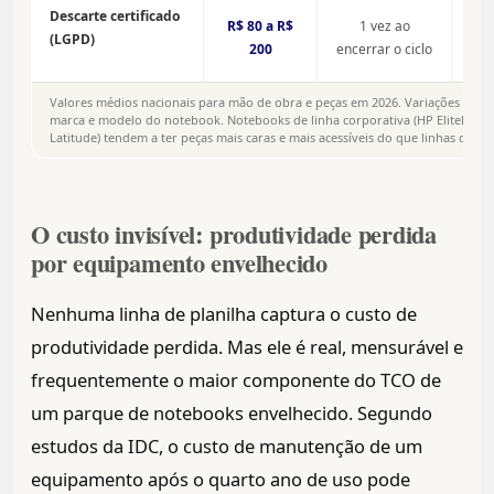
Inclu
Descarte certificado
R$ 80 a R$
1 vez ao
800-8
(LGPD)
dest
200
encerrar o ciclo
Obrig
Valores médios nacionais para mão de obra e peças em 2026. Variações dep
marca e modelo do notebook. Notebooks de linha corporativa (HP EliteBook,
Latitude) tendem a ter peças mais caras e mais acessíveis do que linhas de var
O custo invisível: produtividade perdida
por equipamento envelhecido
Nenhuma linha de planilha captura o custo de
produtividade perdida. Mas ele é real, mensurável e
frequentemente o maior componente do TCO de
um parque de notebooks envelhecido. Segundo
estudos da IDC, o custo de manutenção de um
equipamento após o quarto ano de uso pode