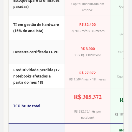
Estoque spare (3 unidades
R
Capital imobilizado em
paradas)
Spare do
reserve
R$ 
TI em gestão de hardware
R$ 32.400
3% do 
(15% do analista)
R$ 900/mês × 36 meses
(acompa
R
R$ 3.900
Descarte certificado LGPD
Certificad
30 × R$ 130/device
encer
Produtividade perdida (12
R
R$ 27.072
notebooks afetados a
Equipame
R$ 1.504/mês × 18 meses
partir do mês 18)
n
R$ 305.372
R$ 1
TCO bruto total
R$ 282,75/mês por
R$ 181/mês
notebook
menos 