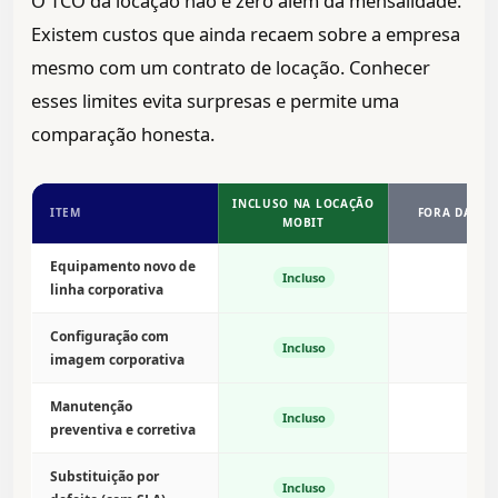
O TCO da locação não é zero além da mensalidade.
Existem custos que ainda recaem sobre a empresa
mesmo com um contrato de locação. Conhecer
esses limites evita surpresas e permite uma
comparação honesta.
INCLUSO NA LOCAÇÃO
ITEM
FORA DA LO
MOBIT
Equipamento novo de
Incluso
linha corporativa
Configuração com
Incluso
imagem corporativa
Manutenção
Incluso
preventiva e corretiva
Substituição por
Incluso