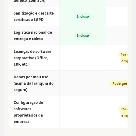
defeito (com SLA)
Sanitização e descarte
Incluso
certificado LGPD
Logística nacional de
Incluso
entrega e coleta
Licenças de software
Por cont
corporativo (Office,
empres
ERP, etc.)
Danos por mau uso
(acima da franquia do
Pode gerar c
seguro)
Configuração de
softwares
Por cont
proprietários da
empres
empresa