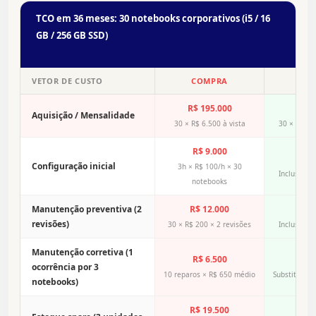
TCO em 36 meses: 30 notebooks corporativos (i5 / 16
GB / 256 GB SSD)
VETOR DE CUSTO
COMPRA
LOC
R$ 195.000
R$ 1
Aquisição / Mensalidade
30 × R$ 6.500 à vista
30 × R$ 17
R$ 9.000
R
Configuração inicial
3h × R$ 100/h × 30
Incluso na
notebooks
Manutenção preventiva (2
R$ 12.000
R
revisões)
30 × R$ 200 × 2 revisões
Incluso na
Manutenção corretiva (1
R$ 6.500
R
ocorrência por 3
10 reparos × R$ 650 médio
Substituição
notebooks)
R$ 19.500