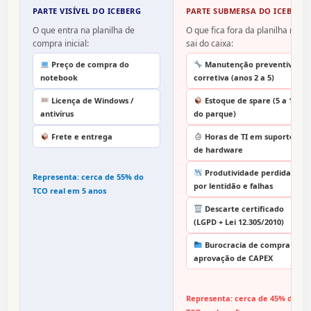
PARTE VISÍVEL DO ICEBERG
PARTE SUBMERSA DO ICEBERG
O que entra na planilha de
O que fica fora da planilha mas
compra inicial:
sai do caixa:
Preço de compra do
Manutenção preventiva e
notebook
corretiva (anos 2 a 5)
Licença de Windows /
Estoque de spare (5 a 10%
antivírus
do parque)
Frete e entrega
Horas de TI em suporte
de hardware
Produtividade perdida
Representa: cerca de 55% do
por lentidão e falhas
TCO real em 5 anos
Descarte certificado
(LGPD + Lei 12.305/2010)
Burocracia de compra e
aprovação de CAPEX
Representa: cerca de 45% do