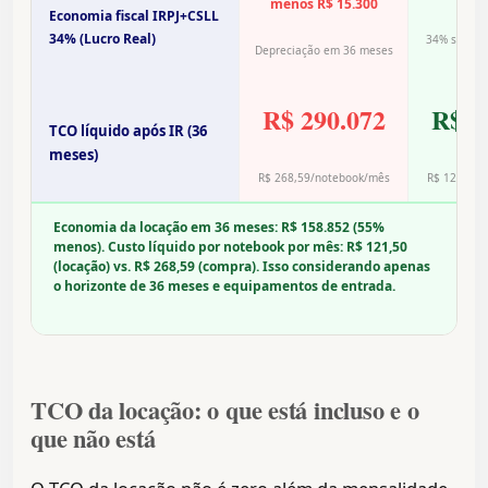
menos R$ 15.300
Economia fiscal IRPJ+CSLL
34% (Lucro Real)
34% sobre 
Depreciação em 36 meses
O
R$ 290.072
R$ 1
TCO líquido após IR (36
meses)
R$ 268,59/notebook/mês
R$ 121,50/
Economia da locação em 36 meses: R$ 158.852 (55%
menos). Custo líquido por notebook por mês: R$ 121,50
(locação) vs. R$ 268,59 (compra). Isso considerando apenas
o horizonte de 36 meses e equipamentos de entrada.
TCO da locação: o que está incluso e o
que não está