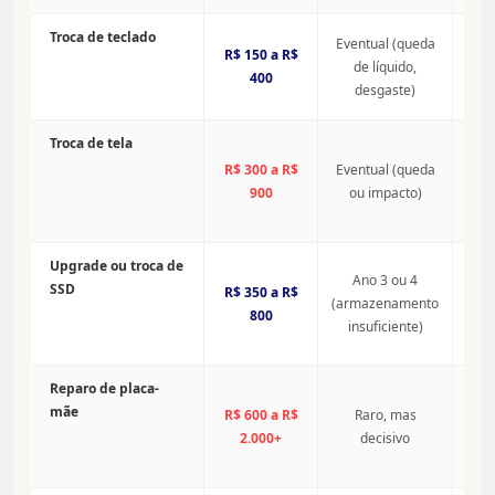
Mui
Troca de teclado
Eventual (queda
equi
R$ 150 a R$
de líquido,
camp
400
e em
desgaste)
exte
Cust
Troca de tela
muit
R$ 300 a R$
Eventual (queda
de t
40% 
900
ou impacto)
note
entr
Note
Upgrade ou troca de
Ano 3 ou 4
freq
SSD
R$ 350 a R$
aper
(armazenamento
acúm
800
insuficiente)
corp
anos
Quan
Reparo de placa-
do v
mãe
R$ 600 a R$
Raro, mas
note
subs
2.000+
decisivo
econ
repa