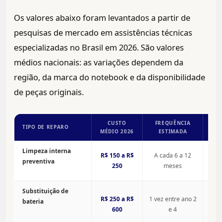
Os valores abaixo foram levantados a partir de
pesquisas de mercado em assistências técnicas
especializadas no Brasil em 2026. São valores
médios nacionais: as variações dependem da
região, da marca do notebook e da disponibilidade
de peças originais.
CUSTO
FREQUÊNCIA
TIPO DE REPARO
OBS
MÉDIO 2026
ESTIMADA
Esse
Limpeza interna
R$ 150 a R$
A cada 6 a 12
com 
preventiva
supe
250
meses
falha
Note
Substituição de
rota
R$ 250 a R$
1 vez entre ano 2
bateria
bate
600
e 4
Bater
corp