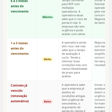
Tempo suficiente
Iniciar RFP f
6 a 3 meses
para RFP com
Solicitar pro
antes do
múltiplas
operadora at
vencimento
operadoras. A
pelo menos 2
operadora atual
concorrentes
Máximo
sabe que o risco de
Negociar co
perda é real. A
de benchmar
empresa não tem
urgência e pode
avaliar com calma
A operadora ainda
Negociar dir
1 a 3 meses
tem risco real mas
com dados d
antes do
sabe que o tempo
benchmarkin
vencimento
de avaliação é
simplificado 
curto. Tende a
concorrentes
Médio
oferecer boas
há margem p
condições mas com
resultado b
menos flexibilidade
de prazo para
análise
A operadora sabe
Iniciar o pro
Contrato já
que a empresa já
qualquer fo
vencido
aceitou as
dados sólidos
(renovação
condições antigas.
urgência artif
Sem urgência de
comunicar
automática)
Baixo
vencimento, o
formalmente 
argumento de
avaliando
perda do cliente é
portabilidad