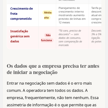
Planejamento de
Tarifa progr
Crescimento de
crescimento interno
desconto no
Média-
frota
mostrando aumento
atual em tro
alta
comprometido
previsto de linhas em
compromisso
12 meses
crescimento
“Tá caro, preciso de
Desconto simb
Insatisfação
desconto” — sem
3% a 5% para 
Não
genérica sem
dados de consumo,
ligação. Muit
funciona
dados
sem comparação de
do potencial r
mercado
Os dados que a empresa precisa ter antes
de iniciar a negociação
Entrar na negociação sem dados é o erro mais
comum. A operadora tem todos os dados. A
empresa, frequentemente, não tem nenhum. Essa
assimetria de informação é o que permite que as