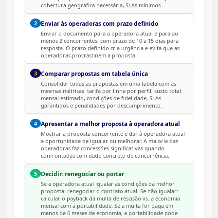
cobertura geográfica necessária, SLAs mínimos.
2
Enviar às operadoras com prazo definido
Enviar o documento para a operadora atual e para ao
menos 2 concorrentes, com prazo de 10 a 15 dias para
resposta. O prazo definido cria urgência e evita que as
operadoras procrastinem a proposta.
3
Comparar propostas em tabela única
Consolidar todas as propostas em uma tabela com as
mesmas métricas: tarifa por linha por perfil, custo total
mensal estimado, condições de fidelidade, SLAs
garantidos e penalidades por descumprimento.
4
Apresentar a melhor proposta à operadora atual
Mostrar a proposta concorrente e dar à operadora atual
a oportunidade de igualar ou melhorar. A maioria das
operadoras faz concessões significativas quando
confrontadas com dado concreto de concorrência.
5
Decidir: renegociar ou portar
Se a operadora atual igualar as condições da melhor
proposta: renegociar o contrato atual. Se não igualar:
calcular o payback da multa de rescisão vs. a economia
mensal com a portabilidade. Se a multa for paga em
menos de 6 meses de economia, a portabilidade pode