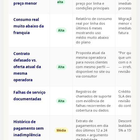
alta
preço menor
preço por linha e
imediato se
condições principais
processo for
Relatório de consumo
Migração par
Consumo real
real por linha dos
menor com r
muito abaixo da
últimos 6 meses
imediata na 
Alta
franquia
mostrando uso
fatura
médio muito abaixo
do plano
Proposta atual da
“Por que pag
Contrato
mesma operadora
que um clien
defasado vs.
para novos clientes
com o mesmo 
oferta atual da
com mesmo perfil —
— irrefutáve
Alta
disponível no site ou
revisão imed
mesma
via consultor
operadora
Registros de
Crédito na f
Falhas de serviço
chamados de suporte
SLA descump
documentadas
com evidência de
revisão das 
Alta
falhas recorrentes de
do contrato
cobertura ou dados
Extrato de
Desconto de
Histórico de
pagamentos em dia
lealdade/ret
pagamento sem
dos últimos 12 a 24
5% a 15%
Média
inadimplência
meses + argumento
de fidelidade