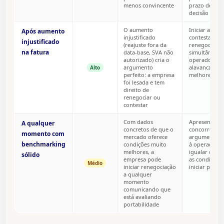
menos convincente
prazo defini
decisão
O aumento
Iniciar audito
Após aumento
injustificado
contestação 
injustificado
(reajuste fora da
renegociação
na fatura
data-base, SVA não
simultânea. 
autorizado) cria o
operadora vi
argumento
alavanca par
Alto
perfeito: a empresa
melhores con
foi lesada e tem
direito de
renegociar ou
contestar
Com dados
Apresentar p
A qualquer
concretos de que o
concorrente
momento com
mercado oferece
argumento. 
benchmarking
condições muito
à operadora 
melhores, a
igualar ou m
sólido
empresa pode
as condições 
Médio
iniciar renegociação
iniciar porta
a qualquer
momento
comunicando que
está avaliando
portabilidade