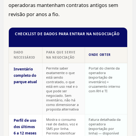
operadoras mantenham contratos antigos sem
revisão por anos a fio.
CHECKLIST DE DADOS PARA ENTRAR NA NEGOCIAÇÃO
DADO
PARA QUE SERVE
ONDE OBTER
NECESSÁRIO
NA NEGOCIAÇÃO
Permite saber
Portal do cliente da
Inventário
exatamente o que
operadora
completo do
está sendo
(exportação de
parque atual
contratado, o que
inventário) +
está em uso real e o
cruzamento interno
que pode ser
com RH e TI
negociado. Sem
inventário, não há
como dimensionar a
proposta alternativa
Mostra o consumo
Fatura detalhada da
Perfil de uso
real de dados, voz e
operadora
dos últimos
SMS por linha.
(exportação por
6 a 12 meses
Permite identificar
linha) — disponível