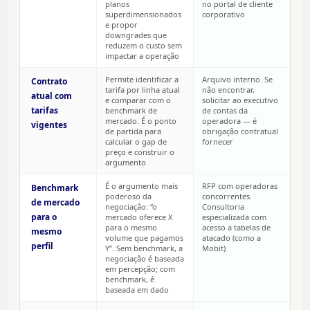
planos
no portal de cliente
superdimensionados
corporativo
e propor
downgrades que
reduzem o custo sem
impactar a operação
Permite identificar a
Arquivo interno. Se
Contrato
tarifa por linha atual
não encontrar,
atual com
e comparar com o
solicitar ao executivo
tarifas
benchmark de
de contas da
mercado. É o ponto
operadora — é
vigentes
de partida para
obrigação contratual
calcular o gap de
fornecer
preço e construir o
argumento
É o argumento mais
RFP com operadoras
Benchmark
poderoso da
concorrentes.
de mercado
negociação: “o
Consultoria
para o
mercado oferece X
especializada com
para o mesmo
acesso a tabelas de
mesmo
volume que pagamos
atacado (como a
perfil
Y”. Sem benchmark, a
Mobit)
negociação é baseada
em percepção; com
benchmark, é
baseada em dado