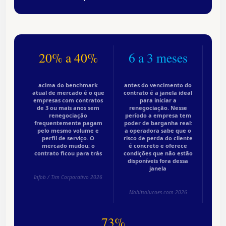
20% a 40%
6 a 3 meses
acima do benchmark
antes do vencimento do
atual de mercado é o que
contrato é a janela ideal
empresas com contratos
para iniciar a
de 3 ou mais anos sem
renegociação. Nesse
renegociação
período a empresa tem
frequentemente pagam
poder de barganha real:
pelo mesmo volume e
a operadora sabe que o
perfil de serviço. O
risco de perda do cliente
mercado mudou; o
é concreto e oferece
contrato ficou para trás
condições que não estão
disponíveis fora dessa
janela
Infob / Tim Corporativo 2026
Mobitsolucoes.com 2026
73%