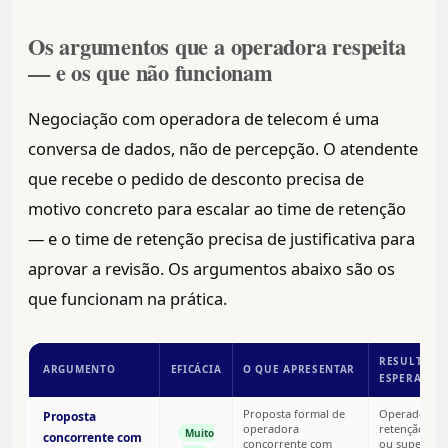
Os argumentos que a operadora respeita
— e os que não funcionam
Negociação com operadora de telecom é uma
conversa de dados, não de percepção. O atendente
que recebe o pedido de desconto precisa de
motivo concreto para escalar ao time de retenção
— e o time de retenção precisa de justificativa para
aprovar a revisão. Os argumentos abaixo são os
que funcionam na prática.
RESULTADO
ARGUMENTO
EFICÁCIA
O QUE APRESENTAR
ESPERADO
Proposta formal de
Operadora a
Proposta
operadora
retenção par
Muito
concorrente com
concorrente com
ou superar. 