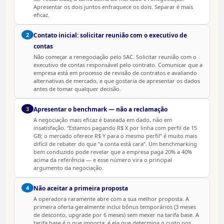
Apresentar os dois juntos enfraquece os dois. Separar é mais
eficaz.
2
Contato inicial: solicitar reunião com o executivo de
contas
Não começar a renegociação pelo SAC. Solicitar reunião com o
executivo de contas responsável pelo contrato. Comunicar que a
empresa está em processo de revisão de contratos e avaliando
alternativas de mercado, e que gostaria de apresentar os dados
antes de tomar qualquer decisão.
3
Apresentar o benchmark — não a reclamação
A negociação mais eficaz é baseada em dado, não em
insatisfação. “Estamos pagando R$ X por linha com perfil de 15
GB; o mercado oferece R$ Y para o mesmo perfil” é muito mais
difícil de rebater do que “a conta está cara”. Um benchmarking
bem conduzido pode revelar que a empresa paga 20% a 40%
acima da referência — e esse número vira o principal
argumento da negociação.
4
Não aceitar a primeira proposta
A operadora raramente abre com a sua melhor proposta. A
primeira oferta geralmente inclui bônus temporários (3 meses
de desconto, upgrade por 6 meses) sem mexer na tarifa base. A
tarifa base é o que importa: é ela que determina o custo nos