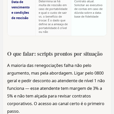
Determina se há
Contrato atual.
Data de
multa de rescisão em
Solicitar ao executivo
vencimento
caso de portabilidade
de contas em caso de
e condições
e qual o custo de sair
dúvida sobre a data-
vs. o benefício de
base de fidelidade
de rescisão
trocar. É o dado que
define se a ameaça de
portabilidade é crível
ou não
O que falar: scripts prontos por situação
A maioria das renegociações falha não pelo
argumento, mas pela abordagem. Ligar pelo 0800
geral e pedir desconto ao atendente de nível 1 não
funciona — esse atendente tem margem de 3% a
5% e não tem alçada para revisar contratos
corporativos. O acesso ao canal certo é o primeiro
passo.