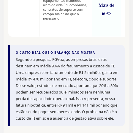
equipamentos mantidos
custo
Mais de
além da vida útil econômica,
não 
contratos de suporte com
custo
60%
escopo maior do que o
recor
necessário
Ning
soma
acum
anual
O CUSTO REAL QUE O BALANÇO NÃO MOSTRA
Segundo a pesquisa FGVcia, as empresas brasileiras
destinam em média 9,4% do faturamento a custos de TI.
Uma empresa com faturamento de R$ 5 milhões gasta em
média R$ 470 mil por ano em TI, telecom, cloud e suporte.
Desse valor, estudos de mercado apontam que 20% a 30%
podem ser recuperados ou eliminados sem nenhuma
perda de capacidade operacional. Isso representa, nessa
fatura hipotética, entre R$ 94 mil e R$ 141 mil por ano que
estão sendo pagos sem necessidade. O problema não é o
custo de TI em si: é a ausência de gestão ativa sobre ele.