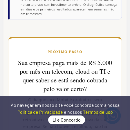
no curto prazo sem investimento prévio. O diagnóstico começa
em dias e os primeiros resultados aparecem em semanas, não
em trimestres.
PRÓXIMO PASSO
Sua empresa paga mais de R$ 5.000
por mês em telecom, cloud ou TI e
quer saber se está sendo cobrada
pelo valor certo?
O diagnóstico Mobit é gratuito e sem
Ao navegar em nosso site você concorda com a nossa
compromisso. Em até 5 dias úteis, você sabe
Política de Privacidade
e nossos
Termos de uso
exatamente o potencial de recuperação
Li e Concordo
retroativa e de redução prospectiva da sua
empresa. Se não houver resultado, não há