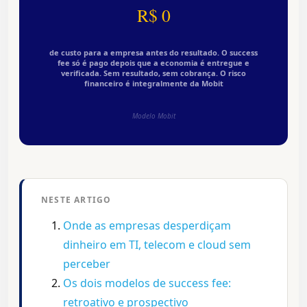
R$ 0
de custo para a empresa antes do resultado. O success
fee só é pago depois que a economia é entregue e
verificada. Sem resultado, sem cobrança. O risco
financeiro é integralmente da Mobit
Modelo Mobit
NESTE ARTIGO
Onde as empresas desperdiçam
dinheiro em TI, telecom e cloud sem
perceber
Os dois modelos de success fee:
retroativo e prospectivo