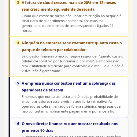
3
A fatura de cloud cresceu mais de 20% em 12 meses
sem crescimento equivalente de receita
Cloud que cresce de forma não linear em relação ao negócio é
sinal claro de superdimensionamento, recursos mal
gerenciados ou ambientes de teste esquecidos ligados 24
horas.
4
Ninguém na empresa sabe exatamente quanto custa o
parque de telecom por colaborador
Se o gestor financeiro não consegue responder “quanto custa o
celular corporativo por funcionário por mês”, a empresa não
tem visibilidade suficiente para controlar o custo. E o que não é
visível não é gerenciado.
5
A empresa nunca contestou nenhuma cobrança das
operadoras de telecom
Empresas que nunca contestaram têm alta probabilidade de
encontrar valores ressarcíveis na auditoria retroativa. As
operadoras cobram errado de forma sistêmica; empresas que
não contestam simplesmente pagam o erro por anos a fio.
6
O novo diretor financeiro quer mostrar resultado nos
primeiros 90 dias
O success fee é a única forma de garantir resultado verificável