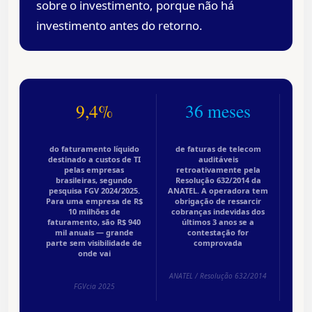
sobre o investimento, porque não há
investimento antes do retorno.
9,4%
36 meses
do faturamento líquido
de faturas de telecom
destinado a custos de TI
auditáveis
pelas empresas
retroativamente pela
brasileiras, segundo
Resolução 632/2014 da
pesquisa FGV 2024/2025.
ANATEL. A operadora tem
Para uma empresa de R$
obrigação de ressarcir
10 milhões de
cobranças indevidas dos
faturamento, são R$ 940
últimos 3 anos se a
mil anuais — grande
contestação for
parte sem visibilidade de
comprovada
onde vai
ANATEL / Resolução 632/2014
FGVcia 2025