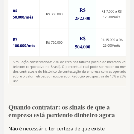
R$
R$
R$ 7.500 a R$
3
R$ 360.000
50.000/mês
252.000
12.500/mês
R$
R$
R$ 15.000 a R$
7
R$ 720.000
100.000/mês
504.000
25.000/mês
Simulação conservadora: 20% de erro nas faturas (média de mercado verifica
telecom corporativo no Brasil). O percentual real pode ser maior ou menor
dos contratos e do histórico de contestação da empresa com as operadoras. 
sobre o valor retroativo recuperado. Redução prospectiva de 15% a 25% dep
uso.
Quando contratar: os sinais de que a
empresa está perdendo dinheiro agora
Não é necessário ter certeza de que existe