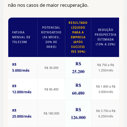
não nos casos de maior recuperação.
RESULTADO
POTENCIAL
LÍQUIDO
REDUÇÃO
FATURA
RETROATIVO
PARA A
PROSPECTIVA
MENSAL DE
(36 MESES,
EMPRESA
F
ESTIMADA
TELECOM
20% DE
(APÓS
M
(15% A 25%)
ERRO)
SUCCESS
FEE 30%)
R$
R
R$
R$ 750 a R$
R$ 36.000
5.000/mês
25.200
1.250/mês
R$
R
R$
R$ 1.800 a R$
R$ 86.400
12.000/mês
60.480
3.000/mês
R$
R$
R$ 3.750 a R$
1
R$ 180.000
25.000/mês
126.000
6.250/mês