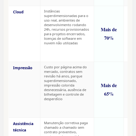
item.
Instâncias
Clou
Cloud
superdimensionadas para o
por 
uso real, ambientes de
a mai
desenvolvimento rodando
empr
Mais de
24h, recursos provisionados
tem
para projetos encerrados,
visib
70%
licenças de software em
em t
nuvem não utilizadas
real 
está 
o qu
está.
Custo por página acima do
Impr
Impressão
mercado, contratos sem
rara
revisão há anos, parque
tem 
superdimensionado,
custo
Mais de
impressão colorida
apar
desnecessária, ausência de
fatur
65%
bilhetagem e controle de
ning
desperdício
por
depa
ou p
equi
Manutenção corretiva paga
Manu
Assistência
chamado a chamado sem
corre
técnica
contrato preventivo,
apar