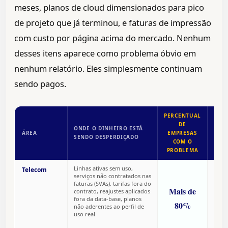
meses, planos de cloud dimensionados para pico
de projeto que já terminou, e faturas de impressão
com custo por página acima do mercado. Nenhum
desses itens aparece como problema óbvio em
nenhum relatório. Eles simplesmente continuam
sendo pagos.
PERCENTUAL
DE
ONDE O DINHEIRO ESTÁ
POR
ÁREA
EMPRESAS
SENDO DESPERDIÇADO
NIN
COM O
PROBLEMA
Linhas ativas sem uso,
Fatur
Telecom
serviços não contratados nas
tele
faturas (SVAs), tarifas fora do
deze
Mais de
contrato, reajustes aplicados
linha
fora da data-base, planos
finan
80%
não aderentes ao perfil de
paga 
uso real
Ning
audit