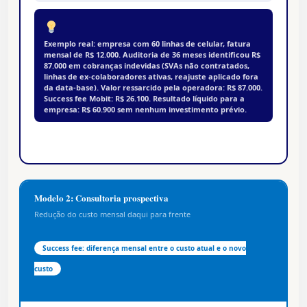
Exemplo real: empresa com 60 linhas de celular, fatura
mensal de R$ 12.000. Auditoria de 36 meses identificou R$
87.000 em cobranças indevidas (SVAs não contratados,
linhas de ex-colaboradores ativas, reajuste aplicado fora
da data-base). Valor ressarcido pela operadora: R$ 87.000.
Success fee Mobit: R$ 26.100. Resultado líquido para a
empresa: R$ 60.900 sem nenhum investimento prévio.
Modelo 2: Consultoria prospectiva
Redução do custo mensal daqui para frente
Success fee: diferença mensal entre o custo atual e o novo
custo