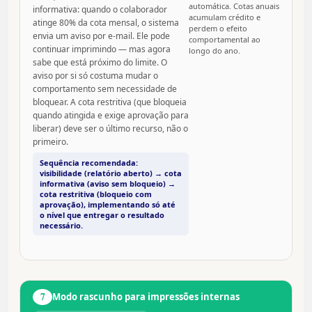
automática. Cotas anuais
informativa: quando o colaborador
acumulam crédito e
atinge 80% da cota mensal, o sistema
perdem o efeito
envia um aviso por e-mail. Ele pode
comportamental ao
continuar imprimindo — mas agora
longo do ano.
sabe que está próximo do limite. O
aviso por si só costuma mudar o
comportamento sem necessidade de
bloquear. A cota restritiva (que bloqueia
quando atingida e exige aprovação para
liberar) deve ser o último recurso, não o
primeiro.
Sequência recomendada:
visibilidade (relatório aberto) → cota
informativa (aviso sem bloqueio) →
cota restritiva (bloqueio com
aprovação), implementando só até
o nível que entregar o resultado
necessário.
7
Modo rascunho para impressões internas