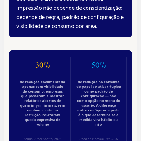
impressão não depende de conscientização:
depende de regra, padrão de configuração e
visibilidade de consumo por área.
30%
50%
de redução documentada
de redução no consumo
apenas com visibilidade
de papel ao ativar duplex
de consumo: empresas
como padrão de
que passaram a mostrar
configuração — não
relatórios abertos de
como opção no menu do
quem imprimia mais, sem
usuário. A diferença
nenhuma cota ou
entre configurar e pedir
restrição, relataram
é o que determina se a
queda expressiva de
medida vira hábito ou
volume
não
Keppel / TechFacility 2026
DocInt / mercado BR 2026