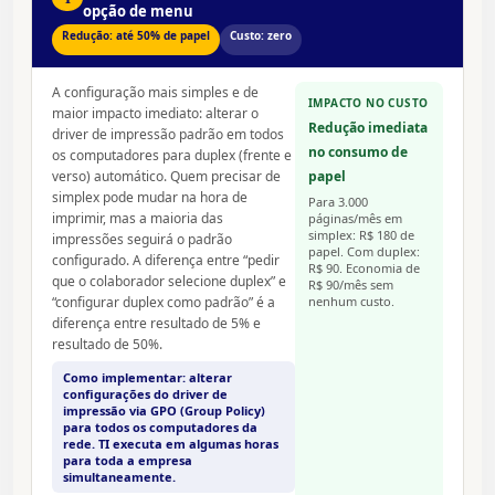
opção de menu
Redução: até 50% de papel
Custo: zero
A configuração mais simples e de
IMPACTO NO CUSTO
maior impacto imediato: alterar o
Redução imediata
driver de impressão padrão em todos
no consumo de
os computadores para duplex (frente e
verso) automático. Quem precisar de
papel
simplex pode mudar na hora de
Para 3.000
imprimir, mas a maioria das
páginas/mês em
simplex: R$ 180 de
impressões seguirá o padrão
papel. Com duplex:
configurado. A diferença entre “pedir
R$ 90. Economia de
que o colaborador selecione duplex” e
R$ 90/mês sem
“configurar duplex como padrão” é a
nenhum custo.
diferença entre resultado de 5% e
resultado de 50%.
Como implementar: alterar
configurações do driver de
impressão via GPO (Group Policy)
para todos os computadores da
rede. TI executa em algumas horas
para toda a empresa
simultaneamente.