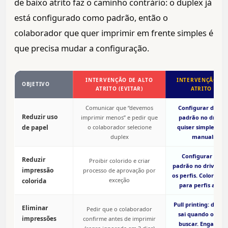
de baixo atrito faz o caminho contrário: o duplex já
está configurado como padrão, então o
colaborador que quer imprimir em frente simples é
que precisa mudar a configuração.
INTERVENÇÃO DE ALTO
INTERVENÇÃO DE
OBJETIVO
ATRITO (EVITAR)
ATRITO (USA
Comunicar que “devemos
Configurar duple
Reduzir uso
imprimir menos” e pedir que
padrão no driver
de papel
o colaborador selecione
quiser simplex q
duplex
manualmen
Configurar P&B
Reduzir
Proibir colorido e criar
padrão no driver p
impressão
processo de aprovação por
os perfis. Colorido d
exceção
colorida
para perfis autor
Pull printing: docu
Eliminar
Pedir que o colaborador
sai quando o usuá
impressões
confirme antes de imprimir
buscar. Engano nã