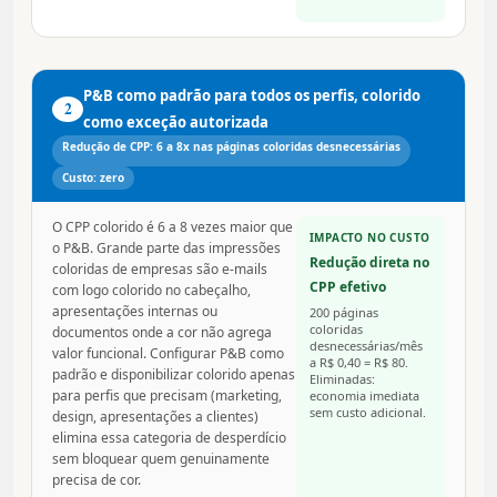
P&B como padrão para todos os perfis, colorido
2
como exceção autorizada
Redução de CPP: 6 a 8x nas páginas coloridas desnecessárias
Custo: zero
O CPP colorido é 6 a 8 vezes maior que
IMPACTO NO CUSTO
o P&B. Grande parte das impressões
Redução direta no
coloridas de empresas são e-mails
CPP efetivo
com logo colorido no cabeçalho,
apresentações internas ou
200 páginas
coloridas
documentos onde a cor não agrega
desnecessárias/mês
valor funcional. Configurar P&B como
a R$ 0,40 = R$ 80.
padrão e disponibilizar colorido apenas
Eliminadas:
para perfis que precisam (marketing,
economia imediata
sem custo adicional.
design, apresentações a clientes)
elimina essa categoria de desperdício
sem bloquear quem genuinamente
precisa de cor.