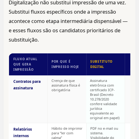
Digitalização não substitui impressão de uma vez.
Substitui fluxos específicos onde a impressão
acontece como etapa intermediária dispensável —
e esses fluxos são os candidatos prioritários de
substituição.
FLUXO ATUAL
FAC
POR QUE É
SUBSTITUTO
QUE GERA
IMPRESSO HOJE
DIGITAL
IMPRESSÃO
DIGI
Crença de que
Assinatura
Contratos para
assinatura física é
eletrônica com
assinatura
obrigatória
certificado ICP-
Brasil (Decreto
10.278/2020
confere validade
jurídica
equivalente ao
original em papel)
Hábito de imprimir
PDF no e-mail ou
Relatórios
para “ler com
sistema.
internos
calma”
Visibilidade do