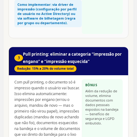
Como implementar: via driver de
impressão (configuração por perfil
de usuário no Active Directory) ou
via software de bilhetagem (regra
por grupo ou departamento).
Pull printing: eliminar a categoria “impressão por
3
engano” e “impressão esquecida”
Redução: 15% a 20% do volume total
Com pull printing, o documento só é
BÔNUS
impresso quando o usuário vai buscar.
Além da redução de
Isso elimina automaticamente:
volume, elimina
impressões por engano (errou o
documentos com
dados pessoais
arquivo, mandou de novo — mas o
expostos na bandeja
primeiro não virou papel), impressões
— benefício de
duplicadas (mandou de novo achando
segurança e LGPD
que não foi), documentos esquecidos
embutido.
na bandeja e o volume de documentos
que vai direto do bandeja para o lixo