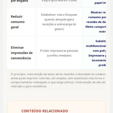
(regra ignorada em 3 dias)
por engano
papel impres
Mostrar relatór
Estabelecer cota e bloquear
Reduzir
consumo por pes
quando atingida (gera
consumo
reunião de depart
exceções e sobrecarga do
Efeito comportame
geral
gestor)
restrição
Substituir p
multifuncional cent
Eliminar
Proibir impressoras pessoais
com pull print
impressões de
(conflito imediato)
Impressora pessoa
conveniência
inconveniente,
proibição
O princípio: intervenção de baixo atrito mantém a liberdade do colaborador 
ainda pode imprimir colorido, em simplex, sem autenticar) mas torna o
comportamento indesejado o que exige esforço. Intervenção de alto atrito 
restrição e gera resistência.
CONTEÚDO RELACIONADO