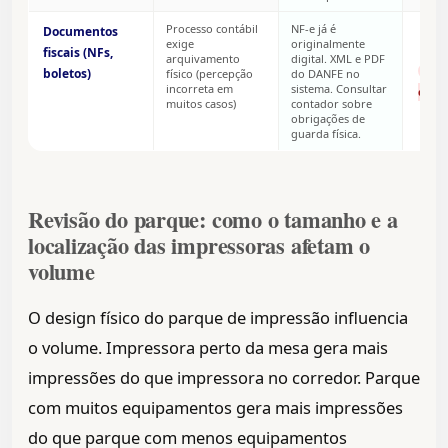
Processo contábil
NF-e já é
Documentos
exige
originalmente
fiscais (NFs,
arquivamento
digital. XML e PDF
Veri
boletos)
físico (percepção
do DANFE no
incorreta em
sistema. Consultar
conta
muitos casos)
contador sobre
obrigações de
guarda física.
Revisão do parque: como o tamanho e a
localização das impressoras afetam o
volume
O design físico do parque de impressão influencia
o volume. Impressora perto da mesa gera mais
impressões do que impressora no corredor. Parque
com muitos equipamentos gera mais impressões
do que parque com menos equipamentos