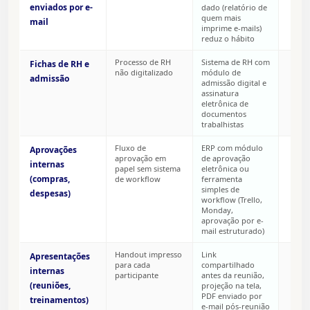
enviados por e-
dado (relatório de
quem mais
mail
imprime e-mails)
reduz o hábito
Processo de RH
Sistema de RH com
Fichas de RH e
não digitalizado
módulo de
admissão
admissão digital e
assinatura
M
eletrônica de
documentos
trabalhistas
Fluxo de
ERP com módulo
Aprovações
aprovação em
de aprovação
internas
papel sem sistema
eletrônica ou
(compras,
de workflow
ferramenta
simples de
M
despesas)
workflow (Trello,
Monday,
aprovação por e-
mail estruturado)
Handout impresso
Link
Apresentações
para cada
compartilhado
internas
participante
antes da reunião,
(reuniões,
projeção na tela,
PDF enviado por
treinamentos)
e-mail pós-reunião