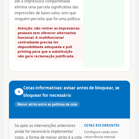
até a impressora compartilhada
elimina uma parcela significativa das
impressões de baixo valor, sem que
ninguém perceba que foi uma política.
Atenção: não retirar as impressoras
pessoais sem oferecer alternativa
funcional. A multifuncional
centralizada precisa ter
disponibilidade adequada e pull
printing para que a substituição
não gere reclamação justificada.
Cotas informativas: avisar antes de bloquear, se
6
bloquear for necessário
Menor atrito entre as políticas de cota
Se após as intervenções anteriores
COTAS RECORRENTES
ainda for necessário implementar
Configure cotas com
recorrência mensal
cotas, a forma de menor atrito é a cota