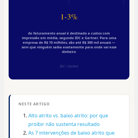
1-3%
do faturamento anual é destinado a custos com
impressão em média, segundo IDC e Gartner. Para uma
empresa de R$ 10 milhões, são até R$ 300 mil anuais —
sem que ninguém saiba exatamente para onde vai esse
dinheiro
IDC / Gartner
NESTE ARTIGO
Alto atrito vs. baixo atrito: por que
proibir não sustenta resultado
As 7 intervenções de baixo atrito que