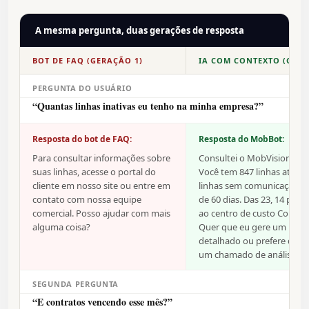
A mesma pergunta, duas gerações de resposta
BOT DE FAQ (GERAÇÃO 1)
IA COM CONTEXTO (GERA
PERGUNTA DO USUÁRIO
“Quantas linhas inativas eu tenho na minha empresa?”
Resposta do bot de FAQ:
Resposta do MobBot:
Para consultar informações sobre
Consultei o MobVision ago
suas linhas, acesse o portal do
Você tem 847 linhas ativas 
cliente em nosso site ou entre em
linhas sem comunicação h
contato com nossa equipe
de 60 dias. Das 23, 14 per
comercial. Posso ajudar com mais
ao centro de custo Comerci
alguma coisa?
Quer que eu gere um relat
detalhado ou prefere que 
um chamado de análise?
SEGUNDA PERGUNTA
“E contratos vencendo esse mês?”