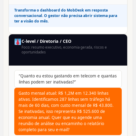
Transforma o dashboard do MobDesk em resposta
conversacional. O gestor não precisa abrir sistema para
ter a visão do mês.
C-level / Diretoria / CEO
Foco: resumo executivo, economia gerada, riscos e
oportunidades
“Quanto eu estou gastando em telecom e quantas
linhas podem ser inativadas?”
Gasto mensal atual: R$ 1,2M em 12.340 linhas
ativas. Identificamos 287 linhas sem tráfego há
mais de 60 dias, com custo mensal de R$ 43.800.
Se inativadas, isso representa R$ 525.600 de
economia anual. Quer que eu agende uma
reunião de análise ou encaminho o relatório
completo para seu e-mail?