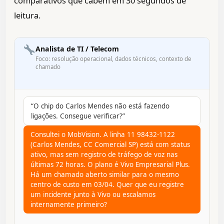
comparativos que cabem em 30 segundos de
leitura.
Analista de TI / Telecom
Foco: resolução operacional, dados técnicos, contexto de
chamado
“O chip do Carlos Mendes não está fazendo
ligações. Consegue verificar?”
Consultei o MobVision. A linha 11 98432-1122
(Carlos Mendes, CC Comercial SP) está com status
ativo, mas sem registro de tráfego de voz nas
últimas 72 horas. O plano é Vivo Empresarial Plus.
Há um chamado aberto similar para o mesmo
centro de custo em 03/04. Quer que eu registre
um incidente junto à Vivo ou escalamos
internamente primeiro?