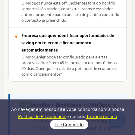
O MobBot nunca está off. Incidentes fora do horário
comercial são triados, contextualizados e escalados
automaticamente para o analista de plantão com todo
o contexto já preenchido.
●
Empresa que quer identificar oportunidades de
saving em telecom e licenciamento
automaticamente
O MobGenier pode ser configurado para alertas
proativos: “Você tem 45 licenças sem uso nos últimos
90 dias. Quer que eu calcule o potencial de economia
com o cancelamento?”
MobBot + MobVision + MobDesk: o
Ao navegar em nosso site você concorda com a nossa
ecossistema completo:
O MobBot
Política de Privacidade
e nossos
Termos de uso
funciona como a interface inteligente
Li e Concordo
de todo o ecossistema Mobit. Ele se