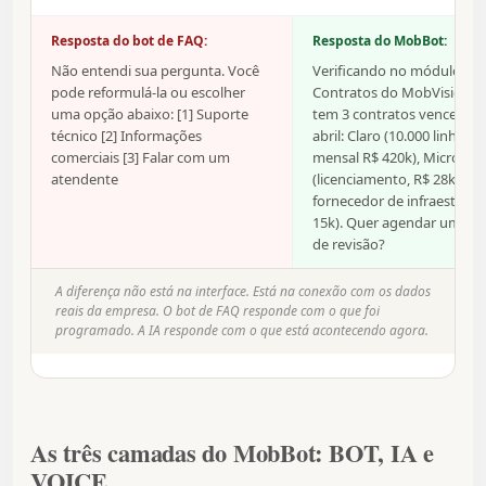
Resposta do bot de FAQ:
Resposta do MobBot:
Não entendi sua pergunta. Você
Verificando no módulo de
pode reformulá-la ou escolher
Contratos do MobVision. 
uma opção abaixo: [1] Suporte
tem 3 contratos vencendo
técnico [2] Informações
abril: Claro (10.000 linhas, 
comerciais [3] Falar com um
mensal R$ 420k), Microsoft
atendente
(licenciamento, R$ 28k) e 
fornecedor de infraestrutu
15k). Quer agendar uma r
de revisão?
A diferença não está na interface. Está na conexão com os dados
reais da empresa. O bot de FAQ responde com o que foi
programado. A IA responde com o que está acontecendo agora.
As três camadas do MobBot: BOT, IA e
VOICE