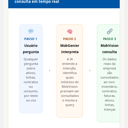
consulta em tempo real
PASSO 1
PASSO 2
PASSO 3
Usuário
MobGenier
MobVision
pergunta
interpreta
consulta
Qualquer
A IA
Os dados
pergunta
entende a
reais da
sobre
intenção,
empresa
›
›
ativos,
identifica
são
linhas,
quais
consultados
contratos
módulos do
ao vivo:
ou
MobVision
inventário,
consumo,
precisam ser
contratos,
por texto
consultados
faturas,
ou voz
e monta a
ativos,
query
linhas,
licenças