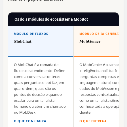
Os dois módulos do ecossistema MobBot
MÓDULO DE FLUXOS
MÓDULO DE IA GENERATIVA
MobChat
MobGenier
O MobChat é a camada de
O MobGenier é a camada de
fluxos de atendimento. Define
inteligência analítica. Interp
como a conversa acontece:
perguntas complexas em
quais perguntas o bot faz, em
linguagem natural, consulta
qual ordem, quais são os
dados do MobVision e gera
pontos de decisão e quando
respostas contextualizadas,
escalar para um analista
como um analista sênior qu
humano ou abrir um chamado
conhece toda a operação d
no MobDesk.
cliente.
O QUE CONFIGURA
O QUE ENTREGA