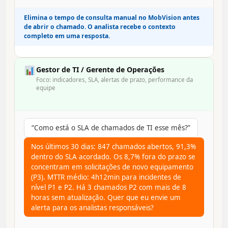
Elimina o tempo de consulta manual no MobVision antes
de abrir o chamado. O analista recebe o contexto
completo em uma resposta.
Gestor de TI / Gerente de Operações
Foco: indicadores, SLA, alertas de prazo, performance da
equipe
“Como está o SLA de chamados de TI esse mês?”
Nos últimos 30 dias: 847 chamados abertos, 91,3%
dentro do SLA acordado. Os 8,7% fora do prazo se
concentram em solicitações de novo equipamento
(P3). MTTR médio: 4h12min para incidentes de
nível P1 e P2. Há 3 chamados P2 com mais de 8
horas sem atualização. Quer que eu envie um
alerta para os analistas responsáveis?