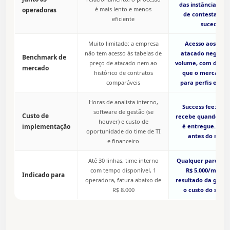
das instâncias e h
é mais lento e menos
operadoras
de contestaçõe
eficiente
sucedidas
Muito limitado: a empresa
Acesso aos preç
não tem acesso às tabelas de
atacado negocia
Benchmark de
preço de atacado nem ao
volume, com dados 
mercado
histórico de contratos
que o mercado p
comparáveis
para perfis equiv
Horas de analista interno,
Success fee: a M
software de gestão (se
Custo de
recebe quando a 
houver) e custo de
implementação
é entregue. Cust
oportunidade do time de TI
antes do resul
e financeiro
Até 30 linhas, time interno
Qualquer parque 
com tempo disponível, 1
R$ 5.000/mês o
Indicado para
operadora, fatura abaixo de
resultado da gestã
R$ 8.000
o custo do succe