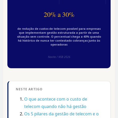
20% a 30%
de redução de custos de telecom possível para empresas
que implementam gestão estruturada a partir de uma
situação sem controle. O percentual chega a 40% quando
há histórico de nunca ter contestado cobranças junto às
operadoras
Navita / NSB 2026
NESTE ARTIGO
O que acontece com o custo de
telecom quando não há gestão
Os 5 pilares da gestão de telecom e o