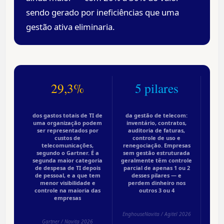
sendo gerado por ineficiências que uma
gestão ativa eliminaria.
29,3%
5 pilares
dos gastos totais de TI de
da gestão de telecom:
uma organização podem
inventário, contratos,
ser representados por
auditoria de faturas,
custos de
controle de uso e
telecomunicações,
renegociação. Empresas
segundo o Gartner. É a
sem gestão estruturada
segunda maior categoria
geralmente têm controle
de despesa de TI depois
parcial de apenas 1 ou 2
de pessoal, e a que tem
desses pilares — e
menor visibilidade e
perdem dinheiro nos
controle na maioria das
outros 3 ou 4
empresas
EnghouseNavita / Agitel 2026
Gartner / Navita 2026