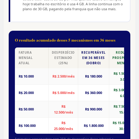
hoje trabalha no escritório e usa 4 GB. A linha continua com o
plano de 30 GB, pagando pela franquia que não usa mais.
O resultado acumulado desses 5 mecanismos em 36 meses
FATURA
DESPERDÍCIO
RECUPERÁVEL
REDUÇÃO
MENSAL
ESTIMADO
EM 36 MESES
PROSPECTIVA
ATUAL
(25%)
(DOBRO)
MENSAL
R$ 1.500 a R$
R$ 10.000
R$ 2.500/mês
R$ 180.000
3.000
R$ 3.000 a R$
R$ 20.000
R$ 5.000/mês
R$ 360.000
6.000
R$
R$ 7.500 a R$
R$ 50.000
R$ 900.000
12.500/mês
15.000
R$
R$ 15.000 a R$
R$ 100.000
R$ 1.800.000
25.000/mês
30.000