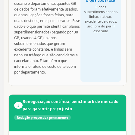
O QUE CONTROLA
usuário e departamento: quantos GB
Planos
de dados foram efetivamente usados,
superdimensionados,
quantas ligações foram feitas, para
linhas inativas,
quais destinos, em quais horários. Esse
excedente de dados,
dado é o que permite identificar planos
uso fora do perfil
esperado
superdimensionados (pagando por 30
GB, usando 4 GB), planos
subdimensionados que geram
excedente constante, e linhas sem
nenhum tráfego que são candidatas a
cancelamento. É também o que
informa o rateio de custo de telecom
por departamento.
Renegociação contínua: benchmark de mercado
5
para garantir preço justo
Redução prospectiva permanente