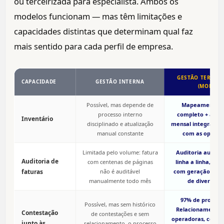
ou terceirizada para especialista. Ambos os
modelos funcionam — mas têm limitações e
capacidades distintas que determinam qual faz
mais sentido para cada perfil de empresa.
GESTÃO TERCEI
CAPACIDADE
GESTÃO INTERNA
(MOBIT)
Possível, mas depende de
Mapeamento in
processo interno
completo + atual
Inventário
disciplinado e atualização
mensal integrada 
manual constante
com as operad
Limitada pelo volume: fatura
Auditoria autom
Auditoria de
com centenas de páginas
linha a linha, mês
faturas
não é auditável
com geração de re
manualmente todo mês
de divergênc
97% de procedê
Possível, mas sem histórico
Relacionamento 
Contestação
de contestações e sem
operadoras, conh
junto às
relacionamento, o processo