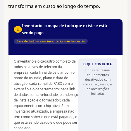
transforma em custo ao longo do tempo.
Inventário: o mapa de tudo que existe e está
1
sendo pago
Base de tudo — sem inventário, não há gestão
O inventário é o cadastro completo de
O QUE CONTROLA
todos os ativos de telecom da
Linhas fantasma,
empresa: cada linha de celular com o
equipamentos
nome do usuário, plano e data de
desativados com
ativação; cada ramal de PABX com a
chip ativo, serviços
extensão e o departamento; cada link
de localizações
fechadas
de dados com a velocidade, o endereço
de instalação e o fornecedor; cada
equipamento com chip ativo. Sem
inventário atualizado, a empresa não
tem como saber o que está pagando, o
que está sendo usado e o que pode ser
cancelado.