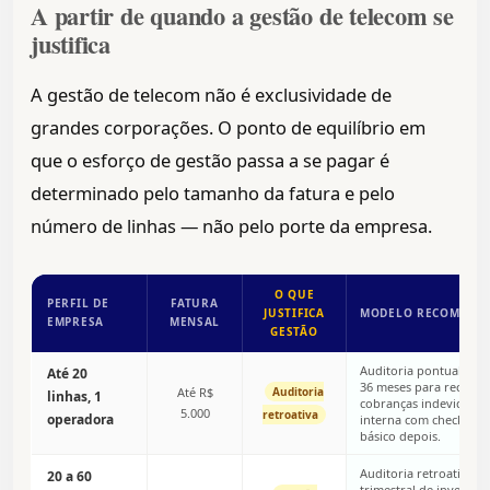
A partir de quando a gestão de telecom se
justifica
A gestão de telecom não é exclusividade de
grandes corporações. O ponto de equilíbrio em
que o esforço de gestão passa a se pagar é
determinado pelo tamanho da fatura e pelo
número de linhas — não pelo porte da empresa.
O QUE
PERFIL DE
FATURA
JUSTIFICA
MODELO RECOMEND
EMPRESA
MENSAL
GESTÃO
Auditoria pontual dos
Até 20
36 meses para recuper
Até R$
Auditoria
linhas, 1
cobranças indevidas. 
5.000
retroativa
operadora
interna com checklist 
básico depois.
Auditoria retroativa + 
20 a 60
trimestral de inventári