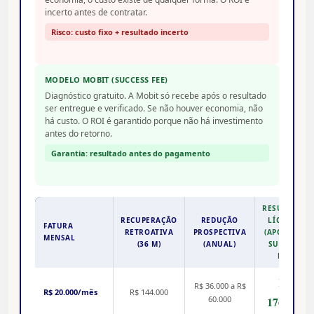
incerto antes de contratar.
Risco: custo fixo + resultado incerto
MODELO MOBIT (SUCCESS FEE)
Diagnóstico gratuito. A Mobit só recebe após o resultado
ser entregue e verificado. Se não houver economia, não
há custo. O ROI é garantido porque não há investimento
antes do retorno.
Garantia: resultado antes do pagamento
RESULTADO
RECUPERAÇÃO
REDUÇÃO
LÍQUIDO
FATURA
RETROATIVA
PROSPECTIVA
(APÓS 30%
MENSAL
(36 M)
(ANUAL)
SUCCESS
FEE)
R$
R$ 36.000 a R$
R$ 20.000/mês
R$ 144.000
60.000
176.400