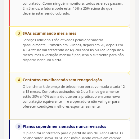
contratado. Como ninguém monitora, todos os erros passam.
Em 3 anos, a fatura pode estar 15% a 25% acima do que
deveria estar sendo cobrado.
3
SVAs acumulando mês a mês
Serviços adicionais são ativados pelas operadoras
gradualmente. Primeiro em 5 linhas, depois em 20, depois em
40. A fatura vai crescendo de R$ 200 para R$ 500 ao longo de 6
meses, mas a variação mensal é pequena o suficiente para não
disparar nenhum alerta.
4
Contratos envelhecendo sem renegociação
O benchmark de preço de telecom corporativo muda a cada 12
a 18 meses. Contratos assinados há 2 ou 3 anos geralmente
estão 20% a 40% acima do que seria praticado em uma nova
contratação equivalente — e a operadora não vai ligar para
oferecer condições melhores espontaneamente.
5
Planos superdimensionados nunca revisados
O plano foi contratado para o perfil de uso de 3 anos atrás. O
colaborador usava 30 GB por mês quando estava em campo;