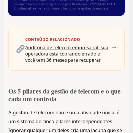
Estimativa conservadora com 25% de desperdício (faixa inferior) e
ressarcimento em dobro garantido pela Resolução 632/2014 da ANATEL.
O potencial real varia conforme o histórico de gestão da empresa.
CONTEÚDO RELACIONADO
→
Auditoria de telecom empresarial: sua
operadora está cobrando errado e
você tem 36 meses para recuperar
Os 5 pilares da gestão de telecom e o que
cada um controla
A gestão de telecom não é uma atividade única: é
um sistema de cinco pilares interdependentes.
Ignorar qualquer um deles cria uma lacuna que se