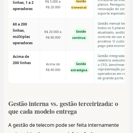
R$ 5.000 a
Gestão
linhas, 1 a 2
planos. Renegociação 
R$ 20.000
trimestral
operadoras
renovação do contrat
suporte especializado.
Gestão mensal terceir
60 a 200
todos os 5 pilares: inv
linhas,
R$ 20.000 a
Gestão
atualizado, auditoria 
múltiplas
controle de uso e ren
R$ 80.000
contínua
proativa. O custo da g
operadoras
pago pela economia g
Gestão integrada com
Acima de
relatório executivo me
200 linhas
Acima de
Gestão
o CFO, benchmark sem
representação junto à
R$ 80.000
estratégica
operadoras em renego
de grande porte.
Gestão interna vs. gestão terceirizada: o
que cada modelo entrega
A gestão de telecom pode ser feita internamente