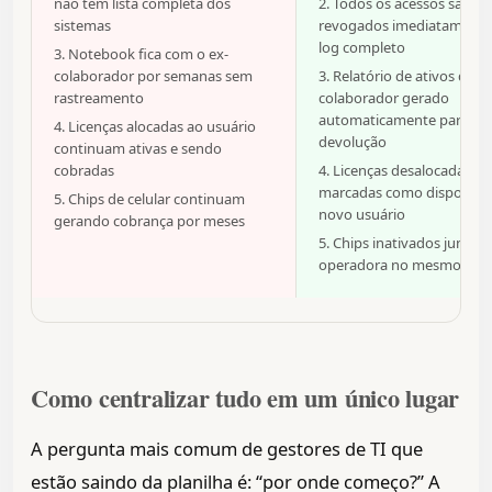
não tem lista completa dos
2. Todos os acessos são
sistemas
revogados imediatament
log completo
3. Notebook fica com o ex-
colaborador por semanas sem
3. Relatório de ativos do
rastreamento
colaborador gerado
automaticamente para
4. Licenças alocadas ao usuário
devolução
continuam ativas e sendo
cobradas
4. Licenças desalocadas e
marcadas como disponívei
5. Chips de celular continuam
novo usuário
gerando cobrança por meses
5. Chips inativados junto à
operadora no mesmo dia
Como centralizar tudo em um único lugar
A pergunta mais comum de gestores de TI que
estão saindo da planilha é: “por onde começo?” A