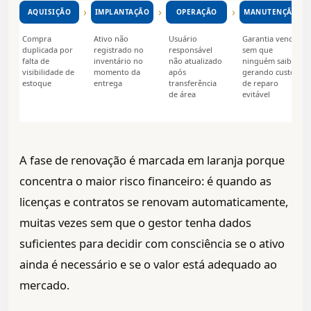
›
›
›
›
AQUISIÇÃO
IMPLANTAÇÃO
OPERAÇÃO
MANUTENÇÃO
Compra
Ativo não
Usuário
Garantia vence
duplicada por
registrado no
responsável
sem que
falta de
inventário no
não atualizado
ninguém saiba,
visibilidade de
momento da
após
gerando custo
estoque
entrega
transferência
de reparo
de área
evitável
A fase de renovação é marcada em laranja porque
concentra o maior risco financeiro: é quando as
licenças e contratos se renovam automaticamente,
muitas vezes sem que o gestor tenha dados
suficientes para decidir com consciência se o ativo
ainda é necessário e se o valor está adequado ao
mercado.