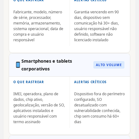
O QUE RASTREAR
ALERTAS CRÍTICOS
Fabricante, modelo, número
Garantia vencendo em 90
de série, processador,
dias, dispositivo sem
memória, armazenamento,
comunicação há 30+ dias,
sistema operacional, data de
usuário responsável não
compra e usuário
definido, software não
responsável
licenciado instalado
Smartphones e tablets
ALTO VOLUME
corporativos
O QUE RASTREAR
ALERTAS CRÍTICOS
IMEI, operadora, plano de
Dispositivo fora do perímetro
dados, chip ativo,
configurado, SO
geolocalização, versão de SO,
desatualizado com
aplicativos instalados e
vulnerabilidade conhecida,
usuário responsável com
chip sem consumo há 60+
termo assinado
dias