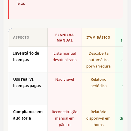
feita.
PLANILHA
I
ASPECTO
ITAM BÁSICO
MANUAL
INTE
Inventário de
Lista manual
Descoberta
Temp
licenças
desatualizada
automática
com 
por varredura
inst
Uso real vs.
Não visível
Relatório
Al
licenças pagas
periódico
auto
de l
oc
Compliance em
Reconstituição
Relatório
Rela
auditoria
manual em
disponível em
dispon
pânico
horas
seg