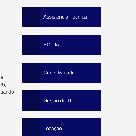
Data Loss Prevention
Solution
Staff Awareness Training
Assistência Técnica
BOT IA
Conectividade
a:
26,
quando
Gestão de TI
Locação