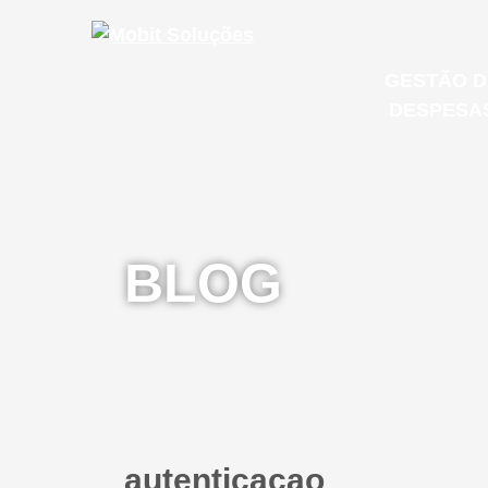
GESTÃO D
DESPESA
MOB S
Microsoft
BLOG
E-mail Co
GESTÃO 
IT & CLOUD
DESPESA
autenticacao