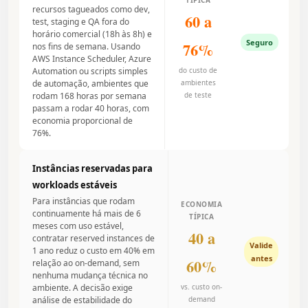
TÍPICA
recursos tagueados como dev,
60 a
test, staging e QA fora do
horário comercial (18h às 8h) e
Seguro
76%
nos fins de semana. Usando
AWS Instance Scheduler, Azure
Automation ou scripts simples
do custo de
de automação, ambientes que
ambientes
rodam 168 horas por semana
de teste
passam a rodar 40 horas, com
economia proporcional de
76%.
Instâncias reservadas para
workloads estáveis
Para instâncias que rodam
ECONOMIA
continuamente há mais de 6
TÍPICA
meses com uso estável,
40 a
contratar reserved instances de
Valide
1 ano reduz o custo em 40% em
antes
60%
relação ao on-demand, sem
nenhuma mudança técnica no
ambiente. A decisão exige
vs. custo on-
análise de estabilidade do
demand