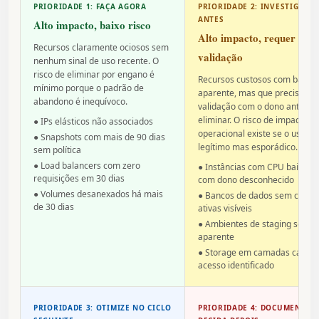
PRIORIDADE 1: FAÇA AGORA
PRIORIDADE 2: INVESTIGUE
ANTES
Alto impacto, baixo risco
Alto impacto, requer
Recursos claramente ociosos sem
validação
nenhum sinal de uso recente. O
risco de eliminar por engano é
Recursos custosos com baixo 
mínimo porque o padrão de
aparente, mas que precisam 
abandono é inequívoco.
validação com o dono antes d
eliminar. O risco de impacto
● IPs elásticos não associados
operacional existe se o uso for
● Snapshots com mais de 90 dias
legítimo mas esporádico.
sem política
● Load balancers com zero
● Instâncias com CPU baixo m
requisições em 30 dias
com dono desconhecido
● Volumes desanexados há mais
● Bancos de dados sem conex
de 30 dias
ativas visíveis
● Ambientes de staging sem u
aparente
● Storage em camadas caras
acesso identificado
PRIORIDADE 3: OTIMIZE NO CICLO
PRIORIDADE 4: DOCUMENTE E