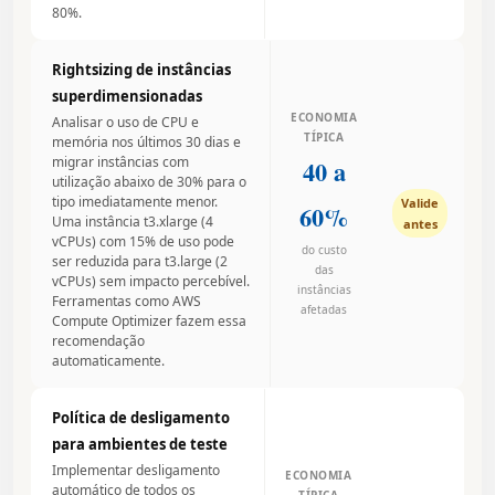
80%.
Rightsizing de instâncias
superdimensionadas
ECONOMIA
Analisar o uso de CPU e
TÍPICA
memória nos últimos 30 dias e
migrar instâncias com
40 a
utilização abaixo de 30% para o
tipo imediatamente menor.
Valide
60%
Uma instância t3.xlarge (4
antes
vCPUs) com 15% de uso pode
do custo
ser reduzida para t3.large (2
das
vCPUs) sem impacto percebível.
instâncias
Ferramentas como AWS
afetadas
Compute Optimizer fazem essa
recomendação
automaticamente.
Política de desligamento
para ambientes de teste
Implementar desligamento
ECONOMIA
automático de todos os