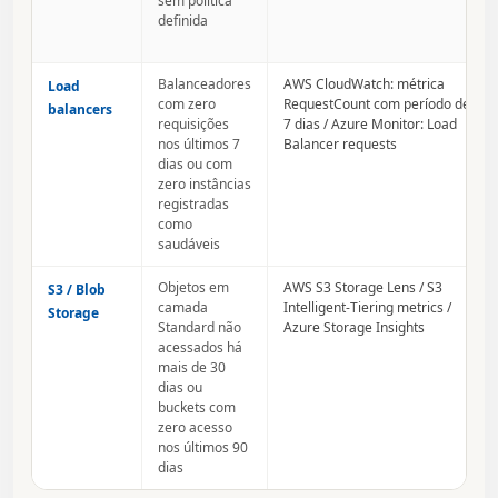
sem política
definida
Balanceadores
AWS CloudWatch: métrica
Load
com zero
RequestCount com período de
balancers
requisições
7 dias / Azure Monitor: Load
nos últimos 7
Balancer requests
dias ou com
zero instâncias
registradas
como
saudáveis
Objetos em
AWS S3 Storage Lens / S3
S3 / Blob
camada
Intelligent-Tiering metrics /
Storage
Standard não
Azure Storage Insights
acessados há
mais de 30
dias ou
buckets com
zero acesso
nos últimos 90
dias