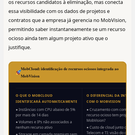
os recursos candidatos à eliminação, mas conecta
essa visibilidade com os dados de projetos e
contratos que a empresa já gerencia no MobVision,
permitindo saber instantaneamente se um recurso
ocioso ainda tem algum projeto ativo que o
justifique.
MobCloud: identificação de recursos ociosos integrada ao
MobVision
O QUE O MOBCLOUD
O DIFERENCIAL DA INTEG
IDENTIFICARÁ AUTOMATICAMENTE
COM O MOBVISION
● Instâncias com CPU abaixo de 5%
● Cruzamento com contratos 
por mais de 14 dias
recurso ocioso tem projeto a
MobVision?
● Volumes e IPs não associados a
nenhum recurso ativo
● Custo de cloud junto com c
Telecom e TI: visão do custo 
● Storage em camada premium sem