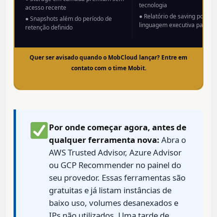
tecnologia
acesso recente
● Relatório de saving potenc
● Snapshots além do período de
linguagem executiva para o
retenção definido
Quer ser avisado quando o MobCloud lançar? Entre em
contato com o time Mobit.
Por onde começar agora, antes de
qualquer ferramenta nova:
Abra o
AWS Trusted Advisor, Azure Advisor
ou GCP Recommender no painel do
seu provedor. Essas ferramentas são
gratuitas e já listam instâncias de
baixo uso, volumes desanexados e
IPs não utilizados. Uma tarde de