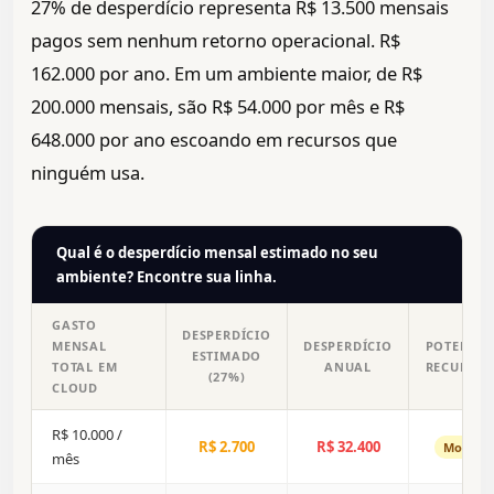
27% de desperdício representa R$ 13.500 mensais
pagos sem nenhum retorno operacional. R$
162.000 por ano. Em um ambiente maior, de R$
200.000 mensais, são R$ 54.000 por mês e R$
648.000 por ano escoando em recursos que
ninguém usa.
Qual é o desperdício mensal estimado no seu
ambiente? Encontre sua linha.
GASTO
DESPERDÍCIO
MENSAL
DESPERDÍCIO
POTENCIA
ESTIMADO
TOTAL EM
ANUAL
RECUPER
(27%)
CLOUD
R$ 10.000 /
R$ 2.700
R$ 32.400
Modera
mês