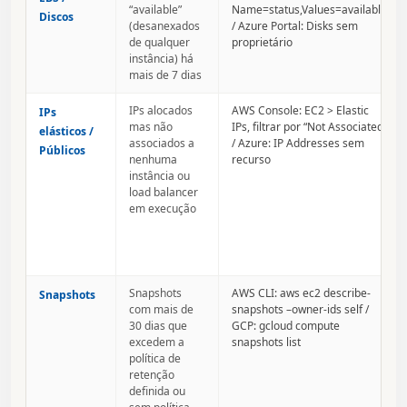
“available”
Name=status,Values=available
Discos
(desanexados
/ Azure Portal: Disks sem
de qualquer
proprietário
instância) há
mais de 7 dias
IPs alocados
AWS Console: EC2 > Elastic
IPs
mas não
IPs, filtrar por “Not Associated”
elásticos /
associados a
/ Azure: IP Addresses sem
Públicos
nenhuma
recurso
instância ou
load balancer
em execução
Snapshots
AWS CLI: aws ec2 describe-
Snapshots
com mais de
snapshots –owner-ids self /
30 dias que
GCP: gcloud compute
excedem a
snapshots list
política de
retenção
definida ou