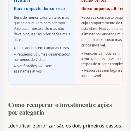
SEGUINTE
DECIDA DEPOIS
Baixo impacto, baixo risco
Baixo impacto, alto risco
Itens de menor valor unitário mas
Recursos com custo pequeno
que se acumulam com o tempo.
cujo comportamento de uso n
Vale tratar neste ciclo mas não
está claro. Não vale o risco de
deve bloquear as prioridades mais
eliminar por engano um recur
altas.
que tem baixo custo mas funç
crítica invisível.
● Logs antigos em camadas caras
● Funções Lambda sem
● Pequenos volumes desanexados
invocações recentes mas com
há menos de 7 dias
regras de trigger complexas
● Notificações SNS sem
● Resources sem tags e sem 
assinantes ativos
identificável
Como recuperar o investimento: ações
por categoria
Identificar e priorizar são os dois primeiros passos.