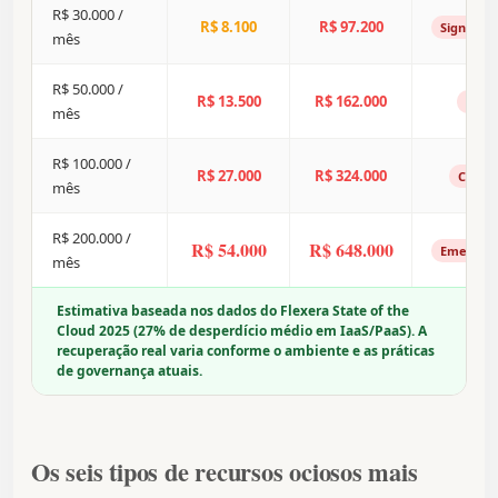
R$ 30.000 /
R$ 8.100
R$ 97.200
Significa
mês
R$ 50.000 /
R$ 13.500
R$ 162.000
Alto
mês
R$ 100.000 /
R$ 27.000
R$ 324.000
Crítico
mês
R$ 200.000 /
R$ 54.000
R$ 648.000
Emergenc
mês
Estimativa baseada nos dados do Flexera State of the
Cloud 2025 (27% de desperdício médio em IaaS/PaaS). A
recuperação real varia conforme o ambiente e as práticas
de governança atuais.
Os seis tipos de recursos ociosos mais