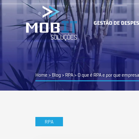
GESTÃO DE DESPE
MOB SA
Microsoft
E-mail Co
Home
>
Blog
>
RPA
>
O que é RPA e por que empresa
GESTÃO D
IT & CLOUD
DESPESAS
RPA