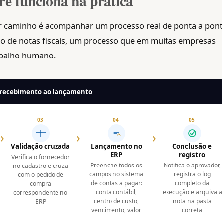
e funciona na prática
or caminho é acompanhar um processo real de ponta a pont
o de notas fiscais, um processo que em muitas empresas
rabalho humano.
o recebimento ao lançamento
03
04
05
›
›
›
Validação cruzada
Lançamento no
Conclusão e
ERP
registro
Verifica o fornecedor
Preenche todos os
Notifica o aprovador,
no cadastro e cruza
campos no sistema
registra o log
com o pedido de
de contas a pagar:
completo da
compra
conta contábil,
execução e arquiva a
correspondente no
centro de custo,
nota na pasta
ERP
vencimento, valor
correta