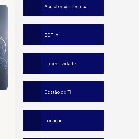
Staff Awareness Training
Assistência Técnica
BOT IA
Conectividade
Gestão de TI
Locação