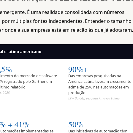
 emergente. É uma realidade consolidada com números
por múltiplas fontes independentes. Entender o tamanho 
ar onde a sua empresa está em relação às que já adotaram.
l e latino-americano
,5%
90%+
cimento do mercado de software
Das empresas pesquisadas na
PA registrado pelo Gartner em
América Latina tiveram crescimento
ltimo relatório
acima de 25% nas automações em
produção
r, 2025
EY + BotCity, pesquisa América Latina
% + 41%
50%
automações implementadas se
Das iniciativas de automação têm