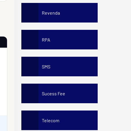
Revenda
RPA
SMS
,
Sucess Fee
Telecom