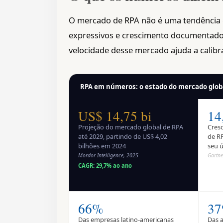
O mercado de RPA não é uma tendência
expressivos e crescimento documentado 
velocidade desse mercado ajuda a calibr
RPA em números: o estado do mercado globa
US$ 14,75 bi
14
Projeção do mercado global de RPA
Cres
até 2029, partindo de US$ 4,02
de R
bilhões em 2024
seu ú
Mordor Intelligence, 2025
Gartne
CAGR: 29,7% ao ano
66%
37
Das empresas latino-americanas
Das 