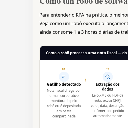
Como um robô de softwar
Para entender o RPA na prática, o melh
Veja como um robô executa o lançament
ainda consome 1 a 3 horas diárias de t
Como o robô processa uma nota fiscal — d
01
02
›
Gatilho detectado
Extração dos
dados
Nota fiscal chega por
Lê o XML ou PDF da
e-mail corporativo
nota, extrai CNPJ,
monitorado pelo
valor, data, descrição
robô ou é depositada
e número do pedido
em pasta
automaticamente
compartilhada