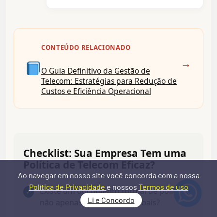
CONTEÚDO RELACIONADO
→
O Guia Definitivo da Gestão de
Telecom: Estratégias para Redução de
Custos e Eficiência Operacional
Checklist: Sua Empresa Tem uma
Política de Telecom Eficaz?
Ao navegar em nosso site você concorda com a nossa
Política de Privacidade
e nossos
Termos de uso
Existe um documento formal de política,
✓
Li e Concordo
não apenas orientações verbais?