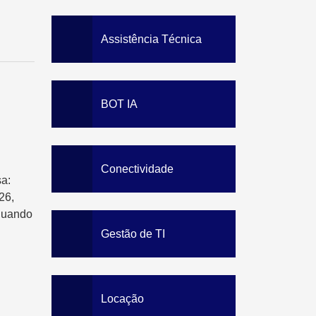
Data Loss Prevention
Solution
Staff Awareness Training
Assistência Técnica
BOT IA
Conectividade
a:
26,
quando
Gestão de TI
Locação