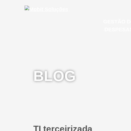
GESTÃO D
DESPESA
MOB S
Microsoft
BLOG
E-mail Co
GESTÃO 
IT & CLOUD
DESPESA
TI terceirizada