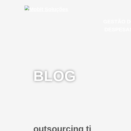
GESTÃO D
DESPESA
MOB S
Microsoft
BLOG
E-mail Co
GESTÃO 
IT & CLOUD
DESPESA
outsourcing ti