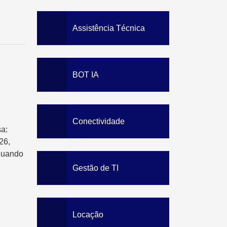
Data Loss Prevention
Solution
Staff Awareness Training
Assistência Técnica
BOT IA
Conectividade
a:
26,
quando
Gestão de TI
Locação