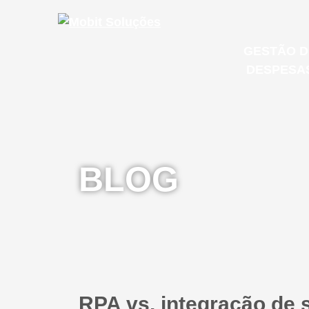
GESTÃO D
DESPESA
MOB S
Microsoft
BLOG
E-mail Co
GESTÃO 
IT & CLOUD
DESPESA
RPA vs. integração de s