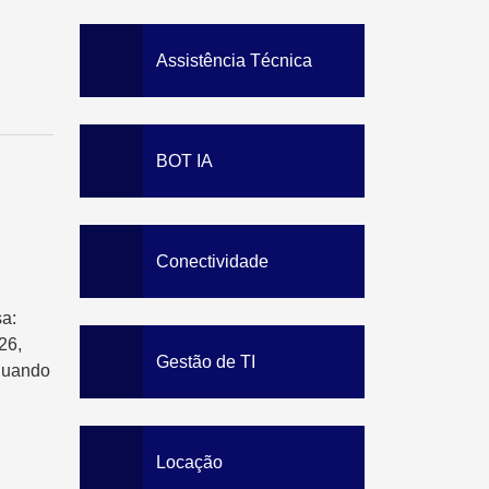
Data Loss Prevention
Solution
Staff Awareness Training
Assistência Técnica
BOT IA
Conectividade
a:
26,
Gestão de TI
quando
Locação