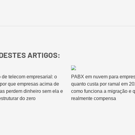
Relatórios & Dashboards
DESTES ARTIGOS:
 de telecom empresarial: o
PABX em nuvem para empres
 por que empresas acima de
quanto custa por ramal em 20
has perdem dinheiro sem ela e
como funciona a migração e 
struturar do zero
realmente compensa