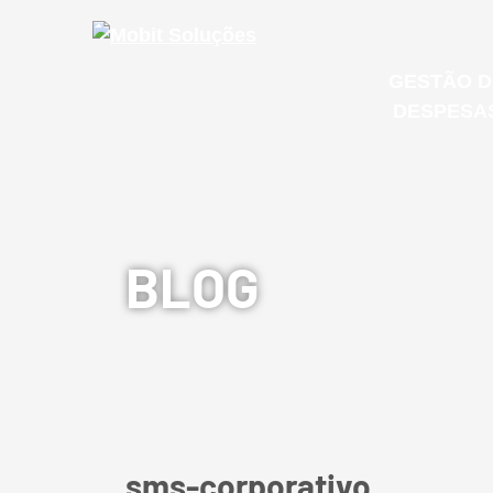
GESTÃO D
DESPESA
MOB SA
Microsoft
BLOG
E-mail Co
GESTÃO 
IT & CLOUD
DESPESA
sms-corporativo