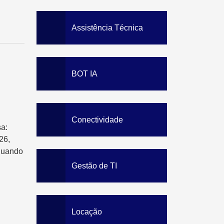
Solution
Staff Awareness Training
Assistência Técnica
BOT IA
Conectividade
a:
26,
quando
Gestão de TI
Locação