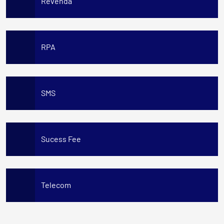
Revenda
RPA
SMS
Sucess Fee
Telecom